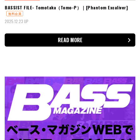
BASSIST FILE- Tomotaka（Tomo-P）｜[Phantom Excaliver]
無料会員
2025.12.23 UP
READ MORE