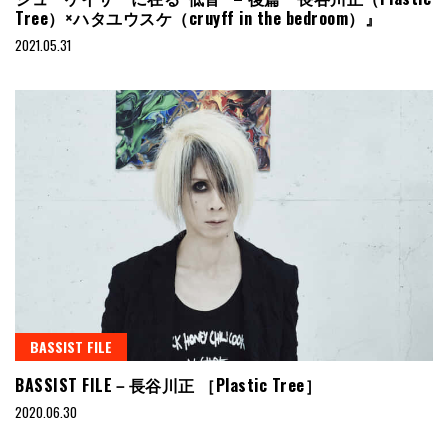
Tree）×ハタユウスケ（cruyff in the bedroom）』
2021.05.31
BASSIST FILE
BASSIST FILE－長谷川正 ［Plastic Tree］
2020.06.30