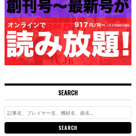
SEARCH
Search
for: