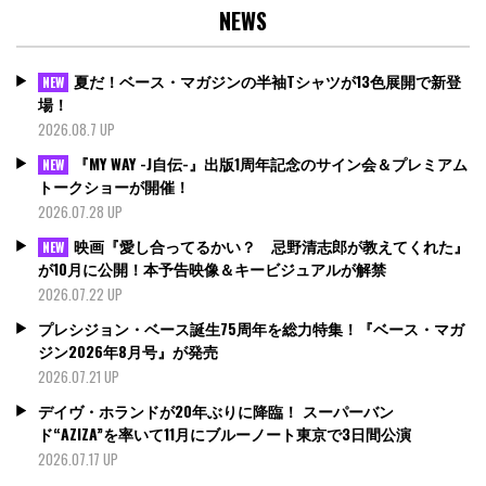
NEWS
夏だ！ベース・マガジンの半袖Tシャツが13色展開で新登
NEW
場！
2026.08.7 UP
『MY WAY -J自伝-』出版1周年記念のサイン会＆プレミアム
NEW
トークショーが開催！
2026.07.28 UP
映画『愛し合ってるかい？ 忌野清志郎が教えてくれた』
NEW
が10月に公開！本予告映像＆キービジュアルが解禁
2026.07.22 UP
プレシジョン・ベース誕生75周年を総力特集！『ベース・マガ
ジン2026年8月号』が発売
2026.07.21 UP
デイヴ・ホランドが20年ぶりに降臨！ スーパーバン
ド“AZIZA”を率いて11月にブルーノート東京で3日間公演
2026.07.17 UP