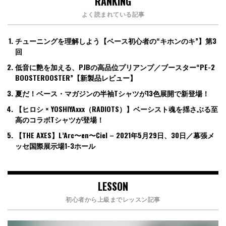
RANKING
よく読まれている記事
チューニングを理解しよう【ベース初心者の“キホンのキ”】第3
回
低音に艶を加える、PJBの高品位プリアンプ／ブースター“PE-2
BOOSTEROOSTER”【新製品レビュー】
夏だ！ベース・マガジンの半袖Tシャツが13色展開で新登場！
【ヒロシ × YOSHIYAxxx（RADIOTS）】ベーシスト魂を揺さぶる至
高のコラボTシャツが登場！
【THE AXES】L’Arc〜en〜Ciel – 2021年5月29日、30日／幕張メ
ッセ国際展示場1-3ホール
LESSON
初心者から上級までレッスン記事