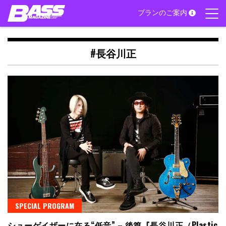
Skip
プランのご案内
to
content
#長谷川正
SPECIAL PROGRAM
シューゲイザーに在る“低音” – 後篇『長谷川正（Plastic