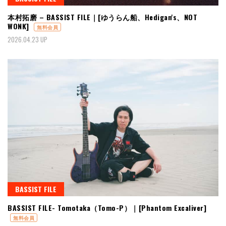
本村拓磨 – BASSIST FILE｜[ゆうらん船、Hedigan's、NOT
WONK]
無料会員
2026.04.23 UP
BASSIST FILE
BASSIST FILE- Tomotaka（Tomo-P）｜[Phantom Excaliver]
無料会員