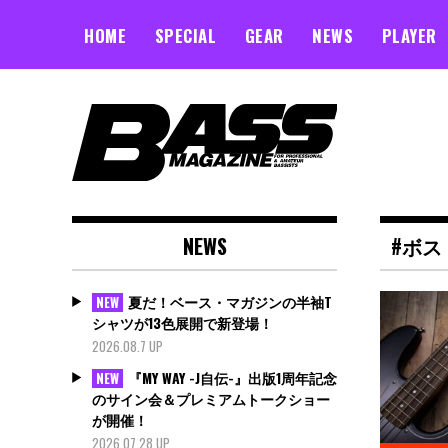
Skip
to
HOME
SPECIAL
GEAR
NEWS
PLAYER
content
NEWS
#ボス
夏だ！ベース・マガジンの半袖T
NEW
シャツが13色展開で新登場！
2026.08.7 UP
『MY WAY -J自伝-』出版1周年記念
NEW
のサイン会＆プレミアムトークショー
が開催！
2026.07.28 UP