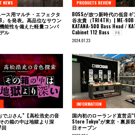
T NEWS
PRODUCTS REVIEW
、ベース用マルチ・エフェクタ
BOSSが放つ新時代の低音ギア 
-1B」を発表。高品位なサウン
谷友貴（TRI4TH）| ME-90B 
機能性を備えた軽量コンパ
KATANA-500 Bass Head / KA
モデル
Cabinet 112 Bass
PR
2024.07.23
INFORMATION
“おでぶさん”【高松浩史の音
国内初のローランド直営店“Ro
その箱の中は地獄より深
Store Tokyo”が東京・裏原
7回
日オープン