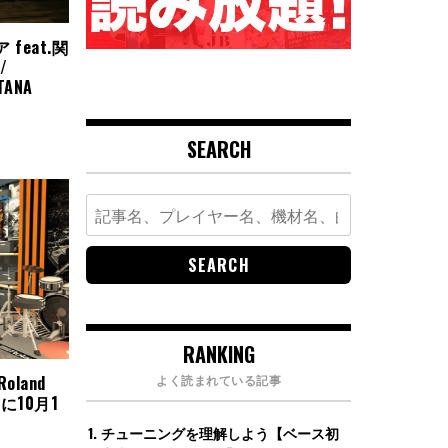
feat.関
/
TANA
SEARCH
Search
for:
RANKING
よく読まれている記事
land
宿に10月1
チューニングを理解しよう【ベース初