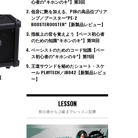
心者の“キホンのキ”】第3回
低音に艶を加える、PJBの高品位プリア
ンプ／ブースター“PE-2
BOOSTEROOSTER”【新製品レビュー】
指板上の音を覚えよう【ベース初心者
のための知識“キホンのキ”】第10回
ベーシストのためのコード知識【ベー
ス初心者の“キホンのキ”】第11回
王道サウンドを秘めたショート・スケ
ール PLAYTECH／JB042【新製品レビュ
X
ー】
LESSON
初心者から上級までレッスン記事