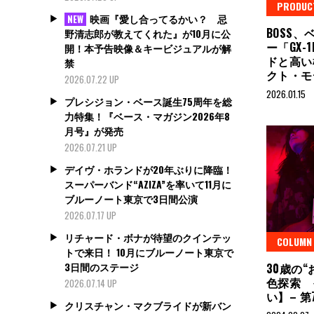
PRODUC
映画『愛し合ってるかい？ 忌
NEW
BOSS
野清志郎が教えてくれた』が10月に公
ー「GX
開！本予告映像＆キービジュアルが解
ドと高い
禁
クト・
2026.07.22 UP
2026.01.15
プレシジョン・ベース誕生75周年を総
力特集！『ベース・マガジン2026年8
月号』が発売
2026.07.21 UP
デイヴ・ホランドが20年ぶりに降臨！
スーパーバンド“AZIZA”を率いて11月に
ブルーノート東京で3日間公演
2026.07.17 UP
リチャード・ボナが待望のクインテッ
COLUMN
トで来日！ 10月にブルーノート東京で
3日間のステージ
30歳の
色探索 
2026.07.14 UP
い】– 第
クリスチャン・マクブライドが新バン