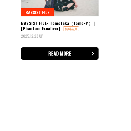
BASSIST FILE
BASSIST FILE- Tomotaka（Tomo-P）｜
[Phantom Excaliver]
無料会員
2025.12.23 UP
READ MORE