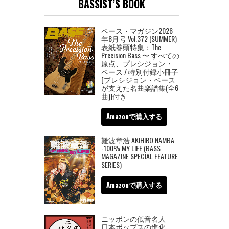
BASSIST’S BOOK
ベース・マガジン2026
年8月号 Vol.372 (SUMMER)
表紙巻頭特集：The
Precision Bass 〜 すべての
原点、プレシジョン・
ベース / 特別付録小冊子
[プレシジョン・ベース
が支えた名曲楽譜集(全6
曲)]付き
Amazonで購入する
難波章浩 AKIHIRO NAMBA
-100% MY LIFE (BASS
MAGAZINE SPECIAL FEATURE
SERIES)
Amazonで購入する
ニッポンの低音名人
日本ポップスの進化