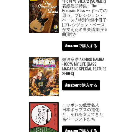
年8月号 Vol.372 (SUMMER)
表紙巻頭特集：The
Precision Bass 〜 すべての
原点、プレシジョン・
ベース / 特別付録小冊子
[プレシジョン・ベース
が支えた名曲楽譜集(全6
曲)]付き
Amazonで購入する
難波章浩 AKIHIRO NAMBA
-100% MY LIFE (BASS
MAGAZINE SPECIAL FEATURE
SERIES)
Amazonで購入する
ニッポンの低音名人
日本ポップスの進化
と、それを支えてきた
名ベーシストたち
Amazonで購入する