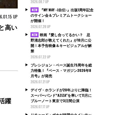
2026.08.7 UP
『MY WAY -J自伝-』出版1周年記念
NEW
のサイン会＆プレミアムトークショー
6.01.15
UP
が開催！
ドと高い
2026.07.28 UP
映画『愛し合ってるかい？ 忌
NEW
野清志郎が教えてくれた』が10月に公
開！本予告映像＆キービジュアルが解
禁
2026.07.22 UP
プレシジョン・ベース誕生75周年を総
力特集！『ベース・マガジン2026年8
月号』が発売
2026.07.21 UP
デイヴ・ホランドが20年ぶりに降臨！
スーパーバンド“AZIZA”を率いて11月に
活躍
ブルーノート東京で3日間公演
2026.07.17 UP
リチャード・ボナが待望のクインテッ