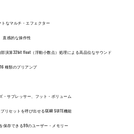
クトなマルチ・エフェクター
、直感的な操作性
、内部演算32bit float（浮動小数点）処理による高品位なサウンド
16 種類のプリアンプ
ズ・サプレッサー、フット・ボリューム
ットを呼び出せるGEAR SUITE機能
色を保存できる99のユーザー・メモリー