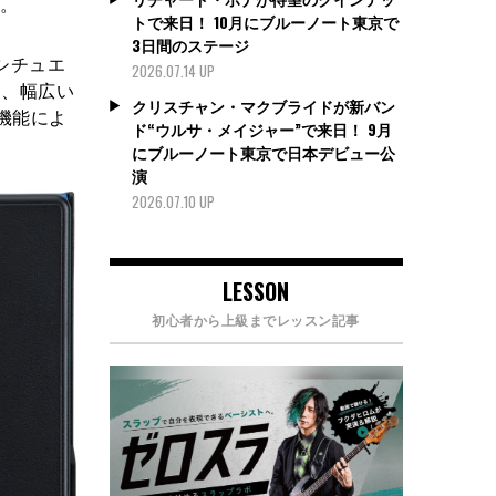
る。
トで来日！ 10月にブルーノート東京で
3日間のステージ
シチュエ
2026.07.14 UP
え、幅広い
クリスチャン・マクブライドが新バン
E機能によ
ド“ウルサ・メイジャー”で来日！ 9月
にブルーノート東京で日本デビュー公
演
2026.07.10 UP
LESSON
初心者から上級までレッスン記事