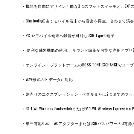
・機能を自由にアサイン可能な3つのフットスイッチと、EXP
・Bluetooth経由でモバイル端末から音楽を再生、合わせて演
・PC やモバイル端末へ録音が可能なUSB Type-C端子
・ 便利な練習機能の使用、 サウンド編集が可能な専用アプリBOSS TONE S
・オンライン・プラットホームのBOSS TONE EXCHANGE
・WAV形式のIR データに対応
・別売りのエクスプレッション・ペダルまたは2つまでのフット
・FS-1-WL Wireless FootswitchまたはEV-1-WL Wireless 
・単三電池4 本、 ACアダプターまたはUSBバスパワーの3電