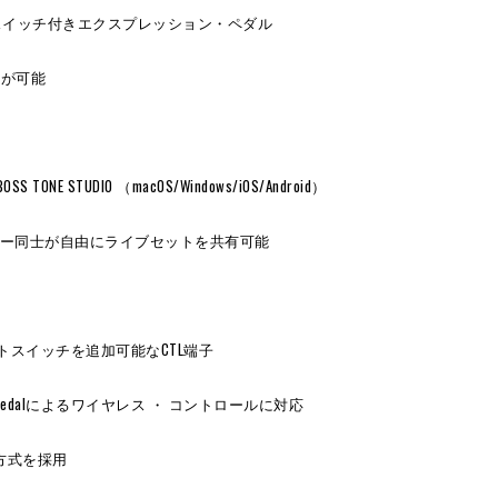
スイッチ付きエクスプレッション・ペダル
奏が可能
TUDIO （macOS/Windows/iOS/Android）
でユーザー同士が自由にライブセットを共有可能
スイッチを追加可能なCTL端子
Expression Pedalによるワイヤレス ・ コントロールに対応
源方式を採用