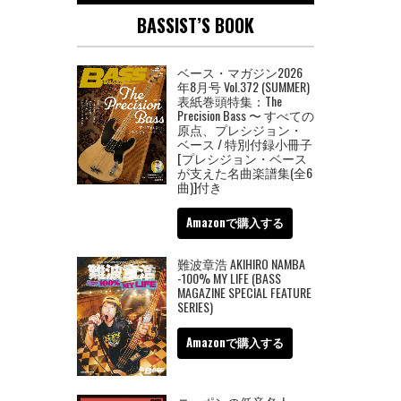
BASSIST’S BOOK
ベース・マガジン2026
年8月号 Vol.372 (SUMMER)
表紙巻頭特集：The
Precision Bass 〜 すべての
原点、プレシジョン・
ベース / 特別付録小冊子
[プレシジョン・ベース
が支えた名曲楽譜集(全6
曲)]付き
Amazonで購入する
難波章浩 AKIHIRO NAMBA
-100% MY LIFE (BASS
MAGAZINE SPECIAL FEATURE
SERIES)
Amazonで購入する