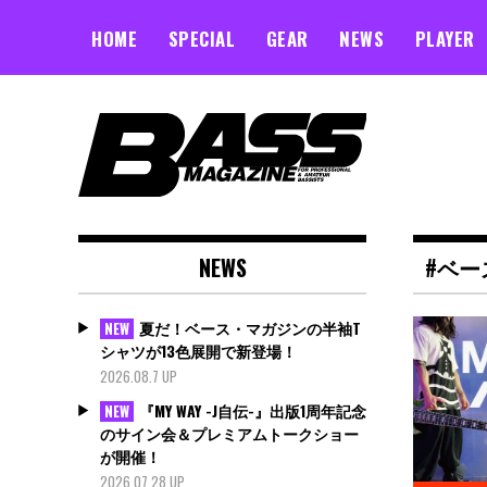
Skip
to
HOME
SPECIAL
GEAR
NEWS
PLAYER
content
NEWS
#ベー
夏だ！ベース・マガジンの半袖T
NEW
シャツが13色展開で新登場！
2026.08.7 UP
『MY WAY -J自伝-』出版1周年記念
NEW
のサイン会＆プレミアムトークショー
が開催！
2026.07.28 UP