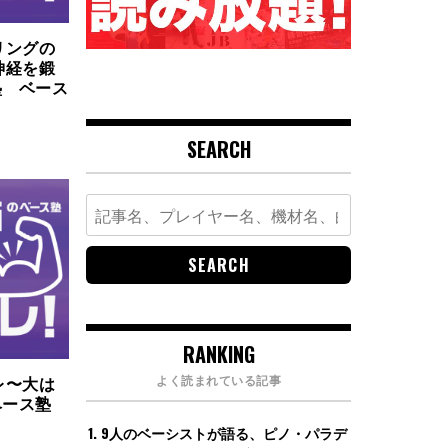
リングの
神経を鍛
塾 ベース
SEARCH
Search
for:
RANKING
よく読まれている記事
レ〜大は
のベース塾
回
9人のベーシストが語る、ピノ・パラデ