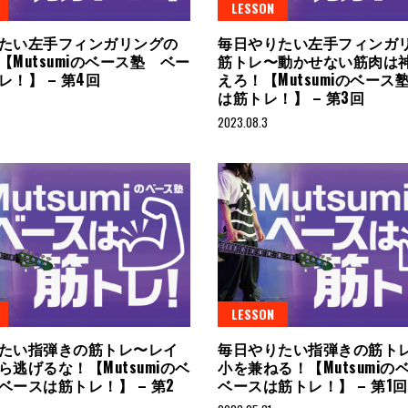
LESSON
たい左手フィンガリングの
毎日やりたい左手フィンガ
【Mutsumiのベース塾 ベー
筋トレ〜動かせない筋肉は
レ！】 – 第4回
えろ！【Mutsumiのベース
は筋トレ！】 – 第3回
2023.08.3
LESSON
たい指弾きの筋トレ〜レイ
毎日やりたい指弾きの筋ト
ら逃げるな！【Mutsumiのベ
小を兼ねる！【Mutsumi
ベースは筋トレ！】 – 第2
ベースは筋トレ！】 – 第1