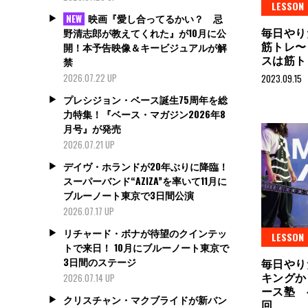
LESSON
映画『愛し合ってるかい？ 忌
NEW
毎日やり
野清志郎が教えてくれた』が10月に公
筋トレ〜
開！本予告映像＆キービジュアルが解
スは筋ト
禁
2026.07.22 UP
2023.09.15
プレシジョン・ベース誕生75周年を総
力特集！『ベース・マガジン2026年8
月号』が発売
2026.07.21 UP
デイヴ・ホランドが20年ぶりに降臨！
スーパーバンド“AZIZA”を率いて11月に
ブルーノート東京で3日間公演
2026.07.17 UP
リチャード・ボナが待望のクインテッ
LESSON
トで来日！ 10月にブルーノート東京で
3日間のステージ
毎日やり
キングか
2026.07.14 UP
ース塾 
クリスチャン・マクブライドが新バン
回