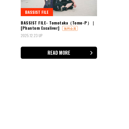
BASSIST FILE
BASSIST FILE- Tomotaka（Tomo-P）｜
[Phantom Excaliver]
無料会員
2025.12.23 UP
READ MORE