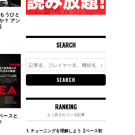
“もうひと
か？ アン
話
SEARCH
Search
for:
RANKING
よく読まれている記事
ベースと
作
チューニングを理解しよう【ベース初