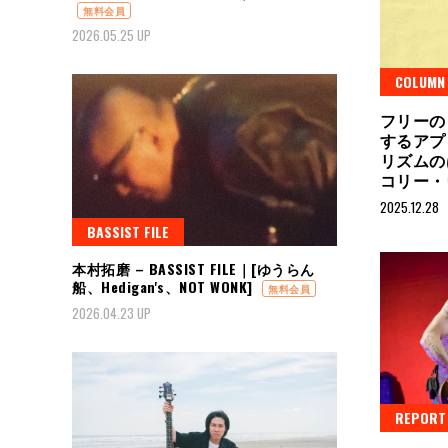
無料会員
2026.05.25 UP
COLUMN
フリーの
するアプ
リズムの
コリー・
2025.12.28
BASSIST FILE
本村拓磨 – BASSIST FILE｜[ゆうらん
船、Hedigan's、NOT WONK]
無料会員
2026.04.23 UP
REPORT