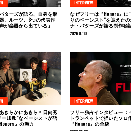
EW
INTERVIEW
バターズが語る、自身を形
なぜフリーは『Honora』に
器、ルーツ、3つの代表作
りのベーシスト”を迎えたの
声が楽器から出ている」
ナ・バターズが語る制作秘
2026.07.10
EW
INTERVIEW
あきらかにあきら × 日向秀
フリー独占インタビュー ：
リーLOVE”なベーシストが語
トランペットで描いたソロ
onora』の魅力
『Honora』の全貌