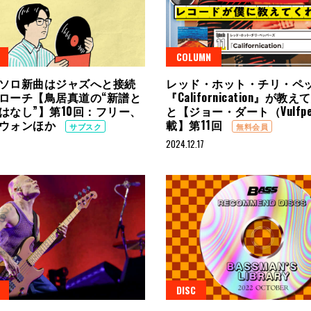
COLUMN
ソロ新曲はジャズへと接続
レッド・ホット・チリ・ペ
ローチ【鳥居真道の“新譜と
『Californication』が教
はなし”】第10回：フリー、
と【ジョー・ダート（Vulfpe
ウォンほか
載】第11回
サブスク
無料会員
2024.12.17
DISC