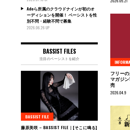
2026.05.21
Adoら所属のクラウドナインが初のオ
ーディションを開催！ ベーシストを性
別不問・経験不問で募集
2026.06.26 UP
BASSIST FILES
注目のベーシストを紹介
INFORMA
フリーの
マガジン
売
2026.04.9
BASSIST FILE
藤原美咲 – BASSIST FILE｜[そこに鳴る]