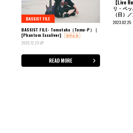
【Live
リ・ペッパ
（日）／
BASSIST FILE
2023.02.25
BASSIST FILE- Tomotaka（Tomo-P）｜
[Phantom Excaliver]
無料会員
投
2025.12.23 UP
稿
の
READ MORE
ペ
ー
ジ
送
り