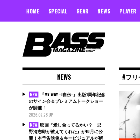
Skip
to
HOME
SPECIAL
GEAR
NEWS
PLAYER
content
NEWS
#フリ
『MY WAY -J自伝-』出版1周年記念
NEW
のサイン会＆プレミアムトークショー
が開催！
2026.07.28 UP
映画『愛し合ってるかい？ 忌
NEW
野清志郎が教えてくれた』が10月に公
開！本予告映像＆キービジュアルが解