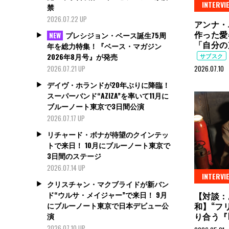
INTERVI
禁
2026.07.22 UP
アンナ・
作った愛
プレシジョン・ベース誕生75周
NEW
「自分の
年を総力特集！『ベース・マガジン
2026年8月号』が発売
サブスク
2026.07.21 UP
2026.07.10
デイヴ・ホランドが20年ぶりに降臨！
スーパーバンド“AZIZA”を率いて11月に
ブルーノート東京で3日間公演
2026.07.17 UP
リチャード・ボナが待望のクインテッ
トで来日！ 10月にブルーノート東京で
3日間のステージ
2026.07.14 UP
INTERVI
クリスチャン・マクブライドが新バン
ド“ウルサ・メイジャー”で来日！ 9月
【対談：
にブルーノート東京で日本デビュー公
和】“フ
り合う『H
演
2026.07.10 UP