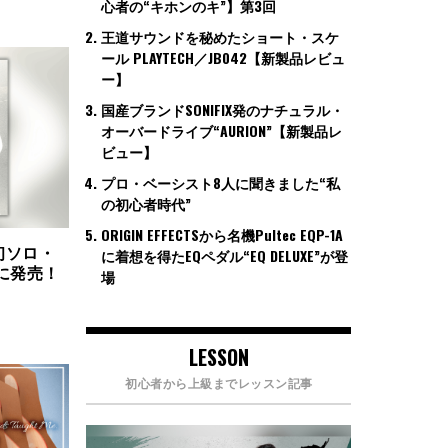
心者の“キホンのキ”】第3回
王道サウンドを秘めたショート・スケ
ール PLAYTECH／JB042【新製品レビュ
ー】
国産ブランドSONIFIX発のナチュラル・
オーバードライブ“AURION”【新製品レ
ビュー】
プロ・ベーシスト8人に聞きました“私
の初心者時代”
ORIGIN EFFECTSから名機Pultec EQP-1A
初ソロ・
に着想を得たEQペダル“EQ DELUXE”が登
7に発売！
場
LESSON
初心者から上級までレッスン記事