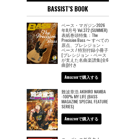
BASSIST’S BOOK
ベース・マガジン2026
年8月号 Vol.372 (SUMMER)
表紙巻頭特集：The
Precision Bass 〜 すべての
原点、プレシジョン・
ベース / 特別付録小冊子
[プレシジョン・ベース
が支えた名曲楽譜集(全6
曲)]付き
Amazonで購入する
難波章浩 AKIHIRO NAMBA
-100% MY LIFE (BASS
MAGAZINE SPECIAL FEATURE
SERIES)
Amazonで購入する