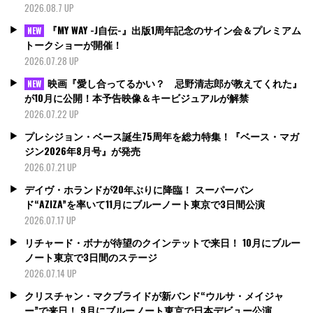
2026.08.7 UP
『MY WAY -J自伝-』出版1周年記念のサイン会＆プレミアム
NEW
トークショーが開催！
2026.07.28 UP
映画『愛し合ってるかい？ 忌野清志郎が教えてくれた』
NEW
が10月に公開！本予告映像＆キービジュアルが解禁
2026.07.22 UP
プレシジョン・ベース誕生75周年を総力特集！『ベース・マガ
ジン2026年8月号』が発売
2026.07.21 UP
デイヴ・ホランドが20年ぶりに降臨！ スーパーバン
ド“AZIZA”を率いて11月にブルーノート東京で3日間公演
2026.07.17 UP
リチャード・ボナが待望のクインテットで来日！ 10月にブルー
ノート東京で3日間のステージ
2026.07.14 UP
クリスチャン・マクブライドが新バンド“ウルサ・メイジャ
ー”で来日！ 9月にブルーノート東京で日本デビュー公演