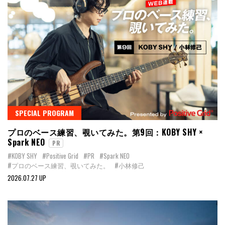
SPECIAL PROGRAM
プロのベース練習、覗いてみた。第9回：KOBY SHY ×
Spark NEO
PR
#KOBY SHY
#Positive Grid
#PR
#Spark NEO
#プロのベース練習、覗いてみた。
#小林修己
2026.07.27 UP