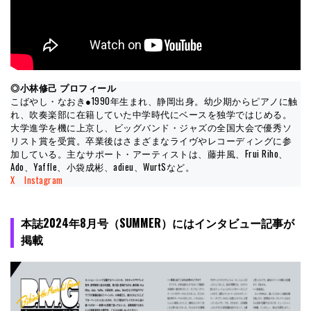
◎
小林修己
プロフィール
こばやし・なおき●1990年生まれ、静岡出身。幼少期からピアノに触
れ、吹奏楽部に在籍していた中学時代にベースを独学ではじめる。
大学進学を機に上京し、ビッグバンド・ジャズの全国大会で優秀ソ
リスト賞を受賞。卒業後はさまざまなライヴやレコーディングに参
加している。主なサポート・アーティストは、藤井風、Frui Riho、
Ado、Yaffle、小袋成彬、adieu、WurtSなど。
X
Instagram
本誌2024年8月号（SUMMER）にはインタビュー記事が
掲載