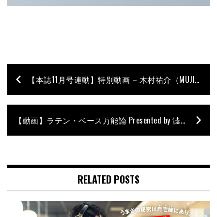
【本誌11月号連動】特別動画 – 木村祐介（MUJINA）× 関谷友貴（TRI4TH）
【動画】ラテン・ベース万能論 Presented by 澁谷和利（オルケスタ・デ・ラ・ルス／オルケスタ・デル・ソル）
RELATED POSTS