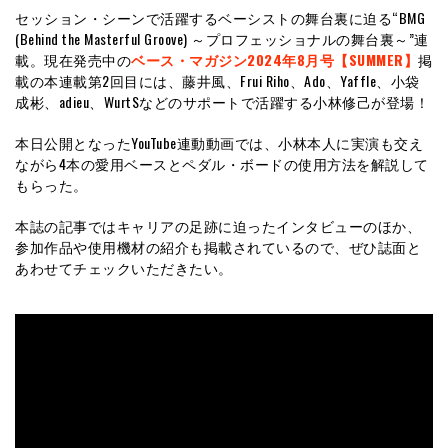
セッション・シーンで活躍するベーシストの舞台裏に迫る“BMG
(Behind the Masterful Groove) ～プロフェッショナルの舞台裏～”連
載。現在発売中の
ベース・マガジン2024年8月号【SUMMER】
掲
載の本連載第2回目には、藤井風、Frui Riho、Ado、Yaffle、小袋
成彬、adieu、WurtSなどのサポートで活躍する小林修己が登場！
本日公開となったYouTube連動動画では、小林本人に実演も交え
ながら4本の愛用ベースとペダル・ボードの使用方法を解説して
もらった。
本誌の記事ではキャリアの足跡に迫ったインタビューのほか、
参加作品や使用機材の紹介も掲載されているので、ぜひ誌面と
あわせてチェックいただきたい。