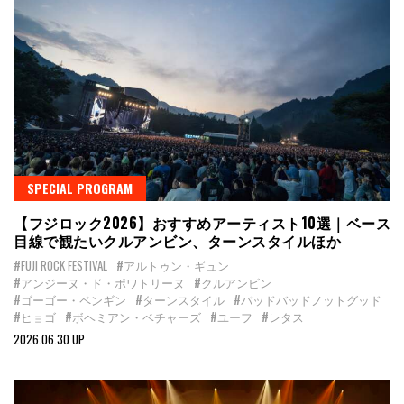
SPECIAL PROGRAM
【フジロック2026】おすすめアーティスト10選｜ベース
目線で観たいクルアンビン、ターンスタイルほか
#FUJI ROCK FESTIVAL
#アルトゥン・ギュン
#アンジーヌ・ド・ポワトリーヌ
#クルアンビン
#ゴーゴー・ペンギン
#ターンスタイル
#バッドバッドノットグッド
#ヒョゴ
#ボヘミアン・ベチャーズ
#ユーフ
#レタス
2026.06.30 UP