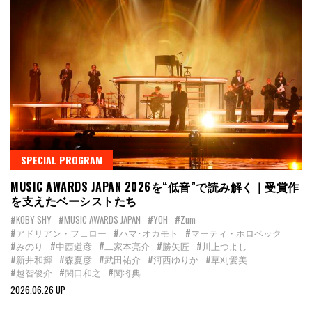
SPECIAL PROGRAM
MUSIC AWARDS JAPAN 2026を“低音”で読み解く｜受賞作
を支えたベーシストたち
#KOBY SHY
#MUSIC AWARDS JAPAN
#YOH
#Zum
#アドリアン・フェロー
#ハマ･オカモト
#マーティ・ホロベック
#みのり
#中西道彦
#二家本亮介
#勝矢匠
#川上つよし
#新井和輝
#森夏彦
#武田祐介
#河西ゆりか
#草刈愛美
#越智俊介
#関口和之
#関将典
2026.06.26 UP