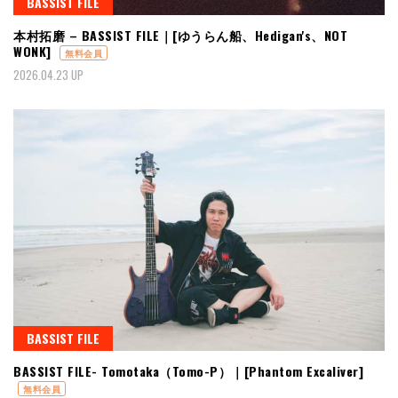
BASSIST FILE
本村拓磨 – BASSIST FILE｜[ゆうらん船、Hedigan's、NOT
WONK]
無料会員
2026.04.23 UP
BASSIST FILE
BASSIST FILE- Tomotaka（Tomo-P）｜[Phantom Excaliver]
無料会員