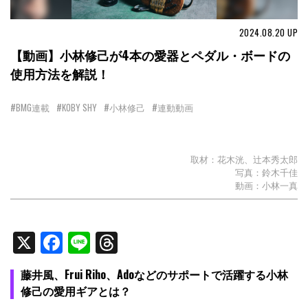
2024.08.20
UP
【動画】小林修己が4本の愛器とペダル・ボードの
使用方法を解説！
#BMG連載
#KOBY SHY
#小林修己
#連動動画
取材：花木洸、辻本秀太郎
写真：鈴木千佳
動画：小林一真
X
Facebook
Line
Threads
藤井風、Frui Riho、Adoなどのサポートで活躍する小林
修己の愛用ギアとは？