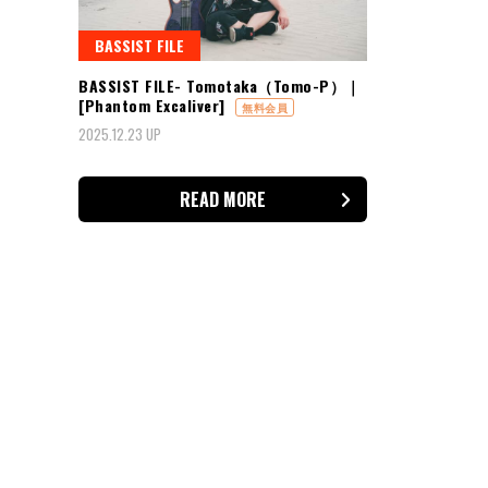
BASSIST FILE
BASSIST FILE- Tomotaka（Tomo-P）｜
[Phantom Excaliver]
無料会員
2025.12.23 UP
READ MORE