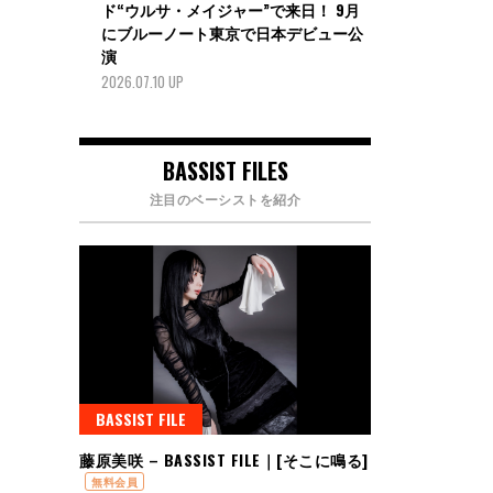
投
ド“ウルサ・メイジャー”で来日！ 9月
にブルーノート東京で日本デビュー公
稿
演
の
2026.07.10 UP
ペ
ー
ジ
BASSIST FILES
送
り
注目のベーシストを紹介
BASSIST FILE
藤原美咲 – BASSIST FILE｜[そこに鳴る]
無料会員