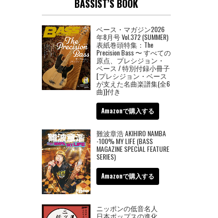
BASSIST’S BOOK
ベース・マガジン2026
年8月号 Vol.372 (SUMMER)
表紙巻頭特集：The
Precision Bass 〜 すべての
原点、プレシジョン・
ベース / 特別付録小冊子
[プレシジョン・ベース
が支えた名曲楽譜集(全6
曲)]付き
Amazonで購入する
難波章浩 AKIHIRO NAMBA
-100% MY LIFE (BASS
MAGAZINE SPECIAL FEATURE
SERIES)
Amazonで購入する
ニッポンの低音名人
日本ポップスの進化