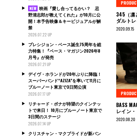
PRODUC
映画『愛し合ってるかい？ 忌
NEW
345（
野清志郎が教えてくれた』が10月に公
ダルトレ
開！本予告映像＆キービジュアルが解
禁
2020.09.15
2026.07.22 UP
プレシジョン・ベース誕生75周年を総
力特集！『ベース・マガジン2026年8
月号』が発売
2026.07.21 UP
デイヴ・ホランドが20年ぶりに降臨！
スーパーバンド“AZIZA”を率いて11月に
ブルーノート東京で3日間公演
PRODUC
2026.07.17 UP
リチャード・ボナが待望のクインテッ
BASS MA
トで来日！ 10月にブルーノート東京で
レイン・
3日間のステージ
2020.08.20
2026.07.14 UP
クリスチャン・マクブライドが新バン