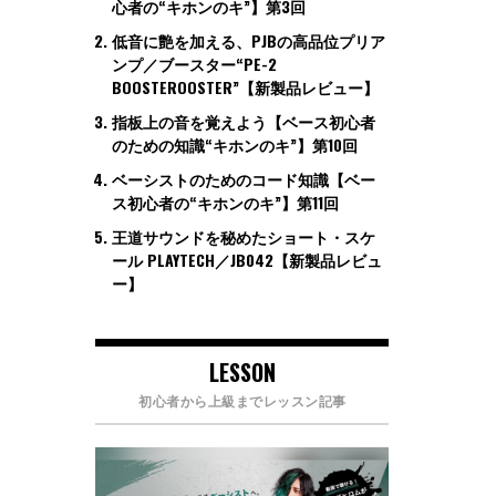
心者の“キホンのキ”】第3回
低音に艶を加える、PJBの高品位プリア
ンプ／ブースター“PE-2
BOOSTEROOSTER”【新製品レビュー】
指板上の音を覚えよう【ベース初心者
のための知識“キホンのキ”】第10回
ベーシストのためのコード知識【ベー
ス初心者の“キホンのキ”】第11回
王道サウンドを秘めたショート・スケ
ール PLAYTECH／JB042【新製品レビュ
ー】
LESSON
初心者から上級までレッスン記事