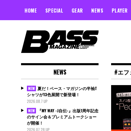
Skip
to
HOME
SPECIAL
GEAR
NEWS
PLAYER
content
NEWS
#エフ
夏だ！ベース・マガジンの半袖T
NEW
シャツが13色展開で新登場！
2026.08.7 UP
『MY WAY -J自伝-』出版1周年記念
NEW
のサイン会＆プレミアムトークショー
が開催！
2026.07.28 UP