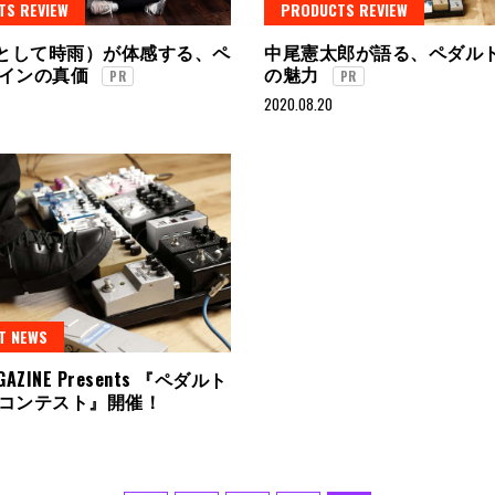
TS REVIEW
PRODUCTS REVIEW
凛として時雨）が体感する、ペ
中尾憲太郎が語る、ペダル
インの真価
の魅力
PR
PR
2020.08.20
T NEWS
GAZINE Presents 『ペダルト
コンテスト』開催！