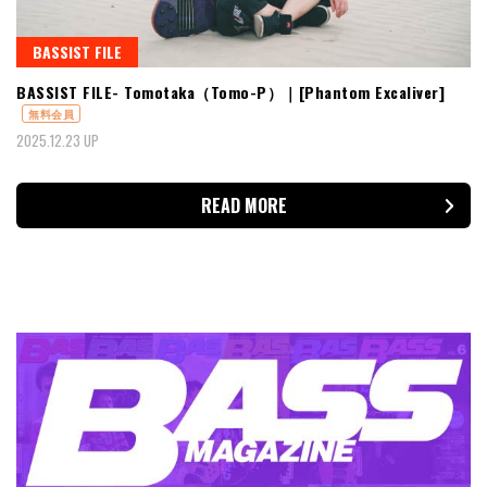
BASSIST FILE
BASSIST FILE- Tomotaka（Tomo-P）｜[Phantom Excaliver]
無料会員
2025.12.23 UP
READ MORE