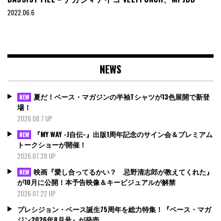
2022.06.6
NEWS
夏だ！ベース・マガジンの半袖Tシャツが13色展開で新登
NEW
場！
2026.08.7 UP
『MY WAY -J自伝-』出版1周年記念のサイン会＆プレミアム
NEW
トークショーが開催！
2026.07.28 UP
映画『愛し合ってるかい？ 忌野清志郎が教えてくれた』
NEW
が10月に公開！本予告映像＆キービジュアルが解禁
2026.07.22 UP
プレシジョン・ベース誕生75周年を総力特集！『ベース・マガ
ジン2026年8月号』が発売