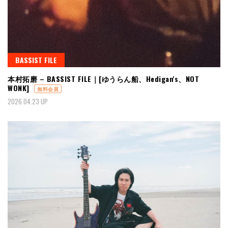
BASSIST FILE
本村拓磨 – BASSIST FILE｜[ゆうらん船、Hedigan's、NOT
WONK]
無料会員
2026.04.23 UP