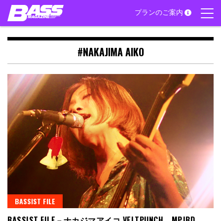
Skip
プランのご案内
to
content
#NAKAJIMA AIKO
BASSIST FILE
BASSIST FILE－ナカジマアイコ VELTPUNCH、MPJBD