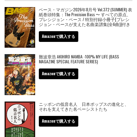
ベース・マガジン2026年8月号 Vol.372 (SUMMER) 表
紙巻頭特集：The Precision Bass 〜 すべての原点、
プレシジョン・ベース / 特別付録小冊子[プレシ
ジョン・ベースが支えた名曲楽譜集(全6曲)]付き
Amazonで購入する
難波章浩 AKIHIRO NAMBA -100% MY LIFE (BASS
MAGAZINE SPECIAL FEATURE SERIES)
Amazonで購入する
ニッポンの低音名人 日本ポップスの進化と、
それを支えてきた名ベーシストたち
Amazonで購入する