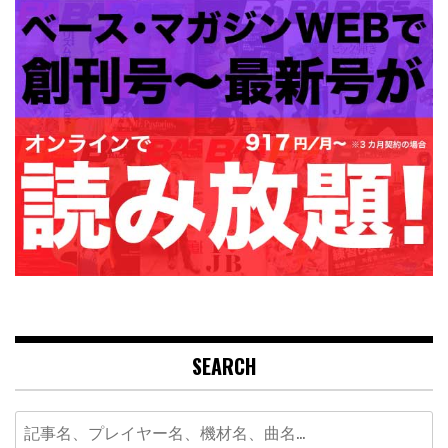
SEARCH
Search
for: