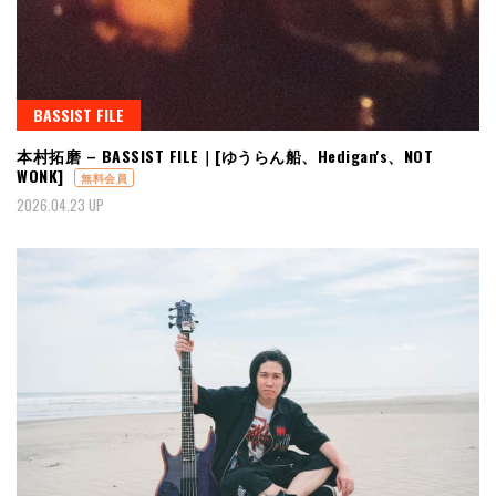
BASSIST FILE
本村拓磨 – BASSIST FILE｜[ゆうらん船、Hedigan's、NOT
WONK]
無料会員
2026.04.23 UP