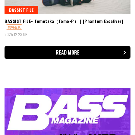
BASSIST FILE
BASSIST FILE- Tomotaka（Tomo-P）｜[Phantom Excaliver]
無料会員
2025.12.23 UP
READ MORE