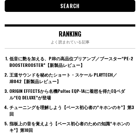
RANKING
よく読まれている記事
低音に艶を加える、PJBの高品位プリアンプ／ブースター“PE-2
BOOSTEROOSTER”【新製品レビュー】
王道サウンドを秘めたショート・スケール PLAYTECH／
JB042【新製品レビュー】
ORIGIN EFFECTSから名機Pultec EQP-1Aに着想を得たEQペダ
ル“EQ DELUXE”が登場
チューニングを理解しよう【ベース初心者の“キホンのキ”】第3
回
指板上の音を覚えよう【ベース初心者のための知識“キホンの
キ”】第10回