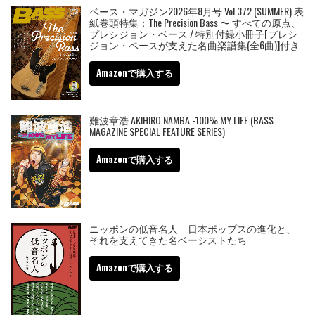
ベース・マガジン2026年8月号 Vol.372 (SUMMER) 表
紙巻頭特集：The Precision Bass 〜 すべての原点、
プレシジョン・ベース / 特別付録小冊子[プレシ
ジョン・ベースが支えた名曲楽譜集(全6曲)]付き
Amazonで購入する
難波章浩 AKIHIRO NAMBA -100% MY LIFE (BASS
MAGAZINE SPECIAL FEATURE SERIES)
Amazonで購入する
ニッポンの低音名人 日本ポップスの進化と、
それを支えてきた名ベーシストたち
Amazonで購入する