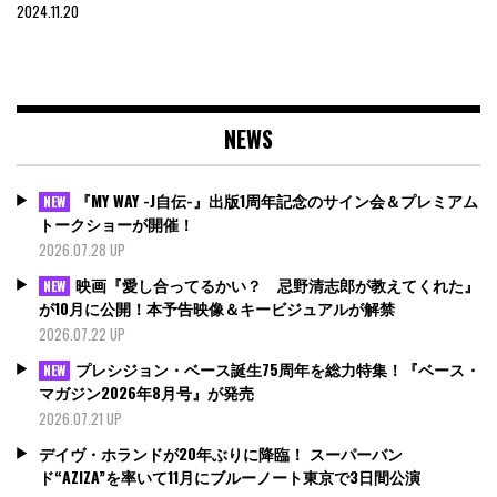
2024.11.20
NEWS
『MY WAY -J自伝-』出版1周年記念のサイン会＆プレミアム
NEW
トークショーが開催！
2026.07.28 UP
映画『愛し合ってるかい？ 忌野清志郎が教えてくれた』
NEW
が10月に公開！本予告映像＆キービジュアルが解禁
2026.07.22 UP
プレシジョン・ベース誕生75周年を総力特集！『ベース・
NEW
マガジン2026年8月号』が発売
2026.07.21 UP
デイヴ・ホランドが20年ぶりに降臨！ スーパーバン
ド“AZIZA”を率いて11月にブルーノート東京で3日間公演