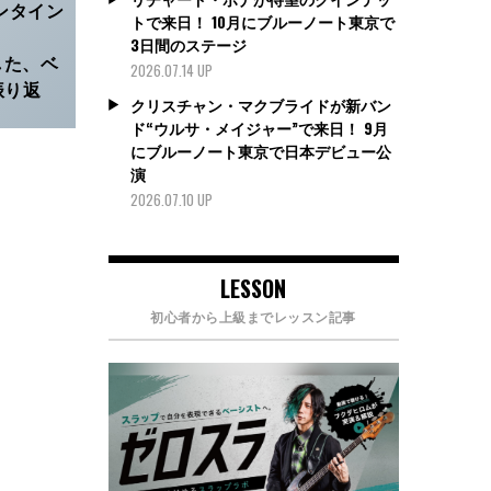
ンタイン
トで来日！ 10月にブルーノート東京で
3日間のステージ
した、ベ
2026.07.14 UP
振り返
クリスチャン・マクブライドが新バン
ド“ウルサ・メイジャー”で来日！ 9月
にブルーノート東京で日本デビュー公
演
2026.07.10 UP
LESSON
初心者から上級までレッスン記事