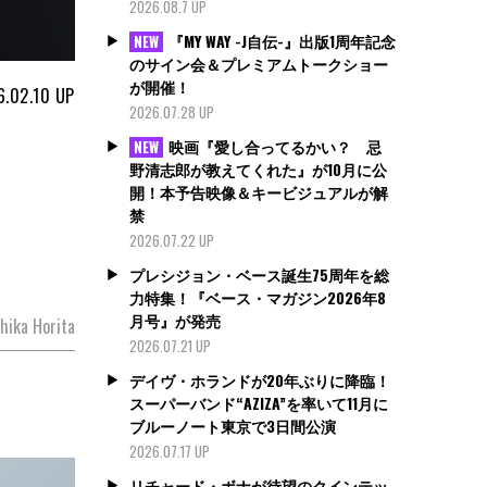
2026.08.7 UP
『MY WAY -J自伝-』出版1周年記念
NEW
のサイン会＆プレミアムトークショー
が開催！
6.02.10
UP
2026.07.28 UP
映画『愛し合ってるかい？ 忌
NEW
野清志郎が教えてくれた』が10月に公
開！本予告映像＆キービジュアルが解
禁
2026.07.22 UP
プレシジョン・ベース誕生75周年を総
力特集！『ベース・マガジン2026年8
月号』が発売
hika Horita
2026.07.21 UP
デイヴ・ホランドが20年ぶりに降臨！
スーパーバンド“AZIZA”を率いて11月に
ブルーノート東京で3日間公演
2026.07.17 UP
リチャード・ボナが待望のクインテッ