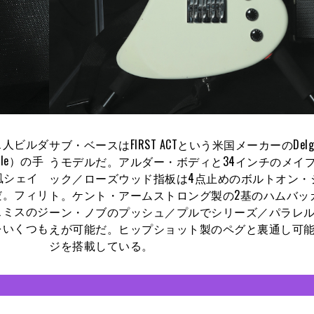
ス人ビルダ
サブ・ベースはFIRST ACTという米国メーカーのDelg
lle）の手
うモデルだ。アルダー・ボディと34インチのメイ
風シェイ
ック／ローズウッド指板は4点止めのボルトオン・
だ。フィリ
ト。ケント・アームストロング製の2基のハムバッ
スミスのジ
ーン・ノブのプッシュ／プルでシリーズ／パラレ
をいくつも
えが可能だ。ヒップショット製のペグと裏通し可
ジを搭載している。