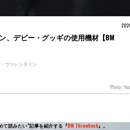
202
ン、デビー・グッギの使用機材【BM
ィ・ヴァレンタイン
Photo : Yos
めて読みたい”記事を紹介する
『
BM Throwback
』
。