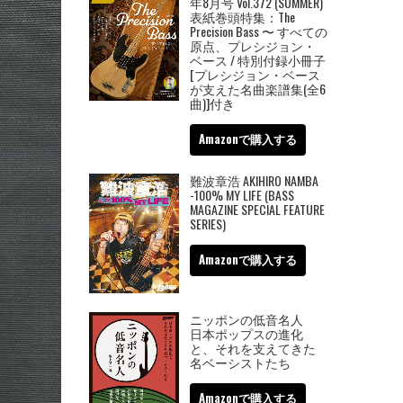
年8月号 Vol.372 (SUMMER)
表紙巻頭特集：The
Precision Bass 〜 すべての
原点、プレシジョン・
ベース / 特別付録小冊子
[プレシジョン・ベース
が支えた名曲楽譜集(全6
曲)]付き
Amazonで購入する
難波章浩 AKIHIRO NAMBA
-100% MY LIFE (BASS
MAGAZINE SPECIAL FEATURE
SERIES)
Amazonで購入する
ニッポンの低音名人
日本ポップスの進化
と、それを支えてきた
名ベーシストたち
Amazonで購入する