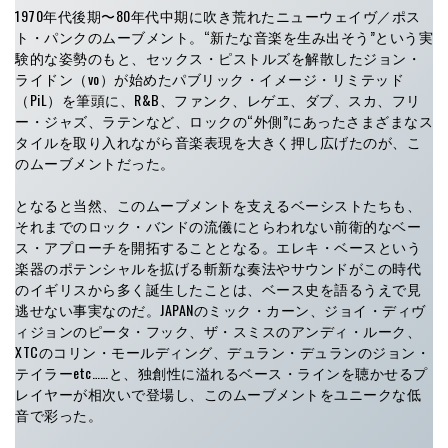
1970年代後期〜80年代中期に吹き荒れたニューウェイヴ／ポス
ト・パンクのムーブメント。“新たな音楽を生み出そう”という実
験的な姿勢のもと、セックス・ピストルズを解散したジョン・
ライドン（vo）が始めたパブリック・イメージ・リミテッド
（PiL）を筆頭に、R&B、ファンク、レゲエ、ダブ、スカ、フリ
ー・ジャズ、ラテンなど、ロックの“外側”にあったさまざまなス
タイルを取り入れながら音楽表現を大きく押し広げたのが、こ
のムーブメントだった。
となると当然、このムーブメントを支えるベーシストたちも、
それまでのロック・バンドの流儀にとらわれない前衛的なベー
ス・アプローチを開拓することとなる。エレキ・ベースという
楽器のポテンシャルを拡げる斬新な奏法やサウンドがこの時代
のイギリスから多く誕生したことは、ベース史を語るうえで見
逃せない事実なのだ。JAPANのミック・カーン、ジョイ・ディヴ
ィジョンのピータ・フック、ザ・スミスのアンディ・ルーク、
XTCのコリン・モールディング、デュラン・デュランのジョン・
テイラーetc……と、独創性に溢れるベース・ラインを聴かせるプ
レイヤーが相次いで登場し、このムーブメントをユニークな低
音で彩った。