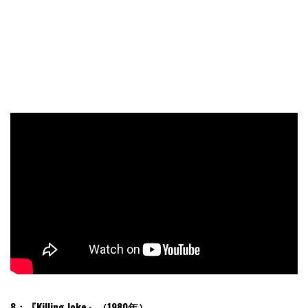
8：『Killing Joke』（1980年）