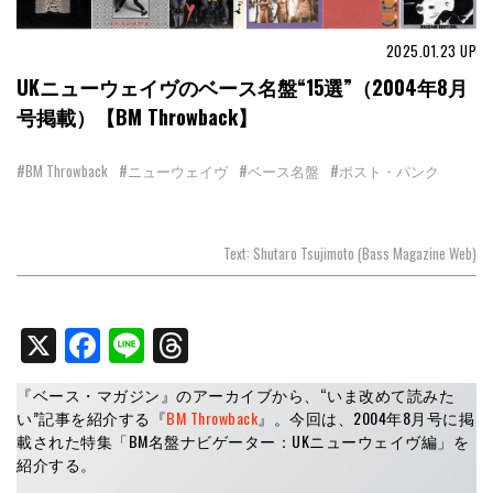
2025.01.23
UP
UKニューウェイヴのベース名盤“15選”（2004年8月
号掲載）【BM Throwback】
#BM Throwback
#ニューウェイヴ
#ベース名盤
#ポスト・パンク
Text: Shutaro Tsujimoto (Bass Magazine Web)
X
Facebook
Line
Threads
『ベース・マガジン』のアーカイブから、“いま改めて読みた
い”記事を紹介する『
BM Throwback
』。今回は、2004年8月号に掲
載された特集「BM名盤ナビゲーター：UKニューウェイヴ編」を
紹介する。