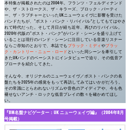
本特集が掲載されたのは2004年。フランツ・フェルディナンド
や、ザ・ストロークス、ザ・キラーズ、ブロック・パーティ
ー、ザ・ラプチャーといったUKニューウェイヴに影響を受けた
バンドたちが、“ポスト・パンク・リバイバル”としてもてはやさ
れて時代だった。そして月日が経ち近年、再びのリバイバル。
2020年代版の“ポスト・パンク”がバンド・シーンを盛り上げて
いることは現行のバンド・シーンに注目している音楽リスナー
ならご存知のとおりで、本誌でも
ブラック・ミディ
や
ブラッ
ク・カントリー・ニュー・ロード
といった同シーンを牽引して
きたUKバンドのベーシストにインタビューで迫り、その低音ア
プローチを紹介してきた。
そんな今、オリジナルのニューウェイヴ／ポスト・パンクの名
盤たちを2025年の感覚をもって再訪してみてはいかがだろう。
その常識にとらわれないリズムや音色のアイディアや、今も色
褪せないアンチ・ロックな低音プレイの数々を確かめてほし
い。
『BM名盤ナビゲーター：UK ニューウェイヴ編』（2004年8月
号掲載）