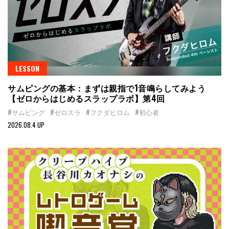
LESSON
サムピングの基本：まずは親指で1音鳴らしてみよう
【ゼロからはじめるスラップラボ】第4回
#サムピング
#ゼロスラ
#フクダヒロム
#初心者
2026.08.4 UP