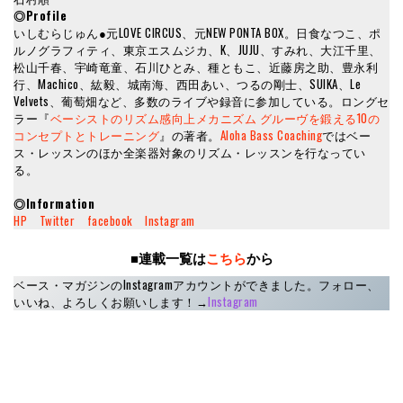
◎Profile
いしむらじゅん●元LOVE CIRCUS、元NEW PONTA BOX。日食なつこ、ポ
ルノグラフィティ、東京エスムジカ、K、JUJU、すみれ、大江千里、
松山千春、宇崎竜童、石川ひとみ、種ともこ、近藤房之助、豊永利
行、Machico、紘毅、城南海、西田あい、つるの剛士、SUIKA、Le
Velvets、葡萄畑など、多数のライブや録音に参加している。ロングセ
ラー『
ベーシストのリズム感向上メカニズム グルーヴを鍛える10の
コンセプトとトレーニング
』の著者。
Aloha Bass Coaching
ではベー
ス・レッスンのほか全楽器対象のリズム・レッスンを行なってい
る。
◎Information
HP
Twitter
facebook
Instagram
■連載一覧は
こちら
から
ベース・マガジンのInstagramアカウントができました。フォロー、
いいね、よろしくお願いします！→
Instagram