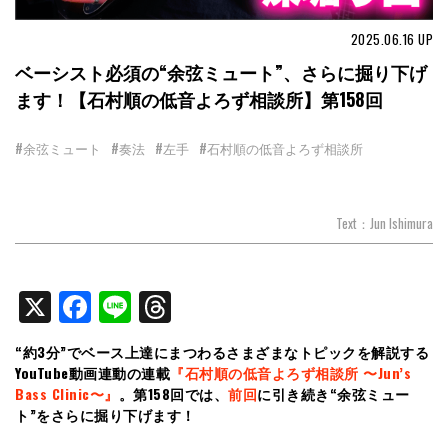
2025.06.16
UP
ベーシスト必須の“余弦ミュート”、さらに掘り下げ
ます！【石村順の低音よろず相談所】第158回
#余弦ミュート
#奏法
#左手
#石村順の低音よろず相談所
Text：Jun Ishimura
X
Facebook
Line
Threads
“約3分”でベース上達にまつわるさまざまなトピックを解説する
YouTube動画連動の連載
『石村順の低音よろず相談所 〜Jun’s
Bass Clinic〜』
。第158回では、
前回
に引き続き“余弦ミュー
ト”をさらに掘り下げます！