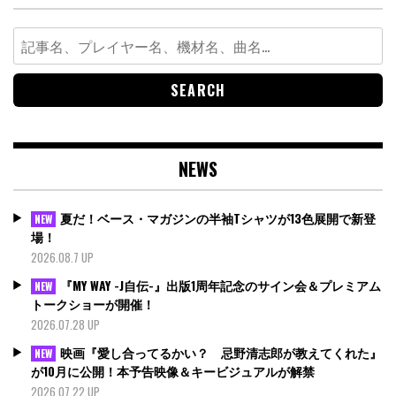
Search
for:
NEWS
夏だ！ベース・マガジンの半袖Tシャツが13色展開で新登
NEW
場！
2026.08.7 UP
『MY WAY -J自伝-』出版1周年記念のサイン会＆プレミアム
NEW
トークショーが開催！
2026.07.28 UP
映画『愛し合ってるかい？ 忌野清志郎が教えてくれた』
NEW
が10月に公開！本予告映像＆キービジュアルが解禁
2026.07.22 UP