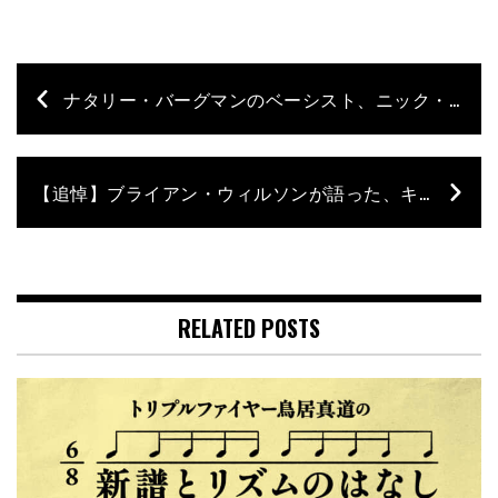
ナタリー・バーグマンのベーシスト、ニック・モヴションに注目！【鳥居真道の“新譜とリズムのはなし”】第4回
【追悼】ブライアン・ウィルソンが語った、キャロル・ケイとのベース録音【BM Throwback】
RELATED POSTS