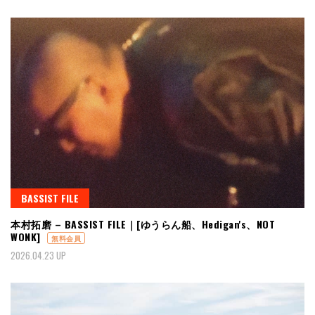
BASSIST FILE
本村拓磨 – BASSIST FILE｜[ゆうらん船、Hedigan's、NOT
WONK]
無料会員
2026.04.23 UP