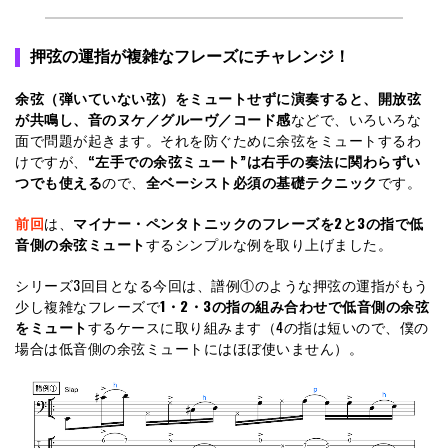
押弦の運指が複雑なフレーズにチャレンジ！
余弦（弾いていない弦）をミュートせずに演奏すると、開放弦
が共鳴し、音のヌケ／グルーヴ／コード感
などで、いろいろな
面で問題が起きます。それを防ぐために余弦をミュートするわ
けですが、
“左手での余弦ミュート”は右手の奏法に関わらずい
つでも使える
ので、
全ベーシスト必須の基礎テクニック
です。
前回
は、
マイナー・ペンタトニックのフレーズを2と3の指で低
音側の余弦ミュート
するシンプルな例を取り上げました。
シリーズ3回目となる今回は、譜例①のような押弦の運指がもう
少し複雑なフレーズで
1・2・3の指の組み合わせで低音側の余弦
をミュート
するケースに取り組みます（4の指は短いので、僕の
場合は低音側の余弦ミュートにはほぼ使いません）。