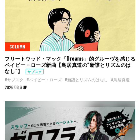
COLUMN
フリートウッド・マック「Dreams」的グルーヴを感じる
ベイビー・ローズ新曲【鳥居真道の“新譜とリズムのは
なし”】
サブスク
#サブスク
#ベイビー・ローズ
#新譜とリズムのはなし
#鳥居真道
2026.08.6 UP