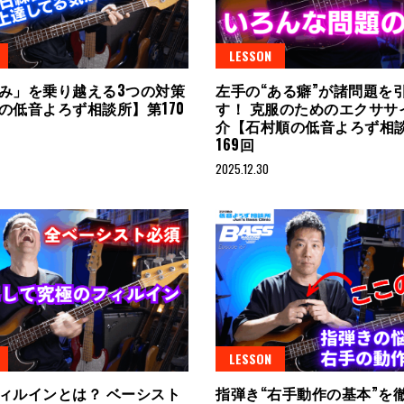
LESSON
み」を乗り越える3つの対策
左手の“ある癖”が諸問題を
の低音よろず相談所】第170
す！ 克服のためのエクササ
介【石村順の低音よろず相
169回
2025.12.30
LESSON
ィルインとは？ ベーシスト
指弾き“右手動作の基本”を