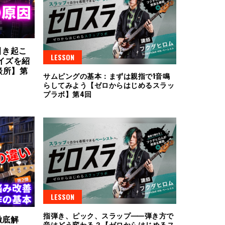
引き起こ
LESSON
イズを紹
談所】第
サムピングの基本：まずは親指で1音鳴
らしてみよう【ゼロからはじめるスラッ
プラボ】第4回
LESSON
指弾き、ピック、スラップ⸺弾き方で
徹底解
音はどう変わる？【ゼロからはじめるス