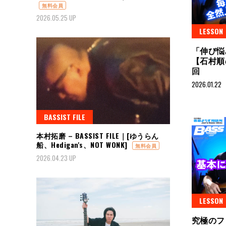
無料会員
2026.05.25 UP
LESSON
「伸び悩
【石村順
回
2026.01.22
BASSIST FILE
本村拓磨 – BASSIST FILE｜[ゆうらん
船、Hedigan's、NOT WONK]
無料会員
2026.04.23 UP
LESSON
究極のフ