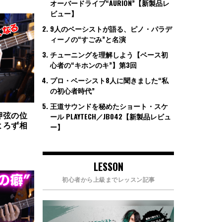
オーバードライブ“AURION”【新製品レ
ビュー】
9人のベーシストが語る、ピノ・パラデ
ィーノの“すごみ”と名演
チューニングを理解しよう【ベース初
心者の“キホンのキ”】第3回
プロ・ベーシスト8人に聞きました“私
の初心者時代”
王道サウンドを秘めたショート・スケ
押弦の位
ール PLAYTECH／JB042【新製品レビュ
よろず相
ー】
LESSON
初心者から上級までレッスン記事