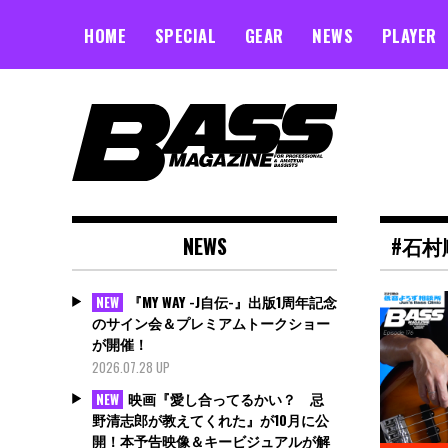
Skip
to
HOME
SPECIAL
GEAR
NEWS
PLAYER
content
NEWS
#石
『MY WAY -J自伝-』出版1周年記念
NEW
のサイン会＆プレミアムトークショー
が開催！
2026.07.28 UP
映画『愛し合ってるかい？ 忌
NEW
野清志郎が教えてくれた』が10月に公
開！本予告映像＆キービジュアルが解