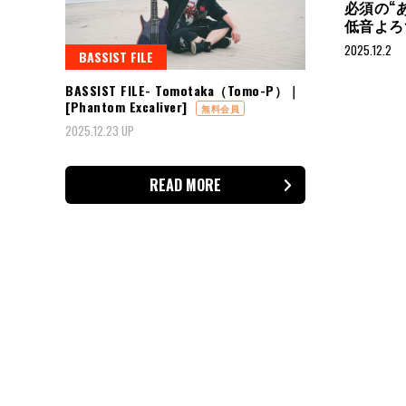
必須の“
低音よろ
2025.12.2
BASSIST FILE
BASSIST FILE- Tomotaka（Tomo-P）｜
[Phantom Excaliver]
投
無料会員
稿
2025.12.23 UP
の
ペ
READ MORE
ー
ジ
送
り