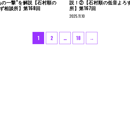
あの一撃”を解説【石村順の
説！②【石村順の低音よろ
ず相談所】第168回
所】第167回
2025.11.10
Page
Page
Page
1
2
…
18
→