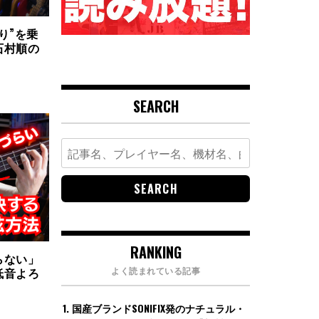
り”を乗
石村順の
回
SEARCH
Search
for:
RANKING
らない」
よく読まれている記事
低音よろ
国産ブランドSONIFIX発のナチュラル・