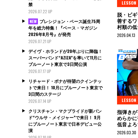
LESSON
禁
2026.07.22 UP
脱・ビギ
善するワ
プレシジョン・ベース誕生75周
NEW
村順の低
年を総力特集！『ベース・マガジン
2026年8月号』が発売
2026.04.13
2026.07.21 UP
デイヴ・ホランドが20年ぶりに降臨！
スーパーバンド“AZIZA”を率いて11月に
ブルーノート東京で3日間公演
2026.07.17 UP
リチャード・ボナが待望のクインテッ
トで来日！ 10月にブルーノート東京で
3日間のステージ
LESSON
2026.07.14 UP
クリスチャン・マクブライドが新バン
指弾きが
ド“ウルサ・メイジャー”で来日！ 9月
めらかに
にブルーノート東京で日本デビュー公
低音よろ
演
2026.03.30
2026.07.10 UP