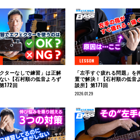
LESSON
クターなしで練習」は正解
「左手すぐ疲れる問題」を
ない【石村順の低音よろず
置で解決！【石村順の低音
第172回
談所】第171回
2026.01.29