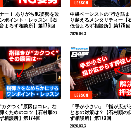
LESSON
ナー！ ありがちNG姿勢を改
中級ベーシストの“行き詰ま
ンポイント・レッスン【石
り越えるメンタリティー【
音よろず相談所】第176回
低音よろず相談所】第175
2026.04.3
LESSON
“カクつく”原因はコレ。な
「手が小さい」「指が広が
弾くためのコツ【石村順の
ときの対策は？【石村順の
ず相談所】第174回
ず相談所】第173回
2026.03.3