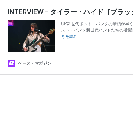
INTERVIEW – タイラー・ハイド［
UK新世代ポスト・パンクの筆頭が早
スト・パンク新世代バンドたちの活躍が目
INTERVIEW
きを読む
–
タ
イ
ラ
ベース・マガジン
ー・
ハ
イ
ド
［ブ
ラ
ッ
ク・
カ
ン
ト