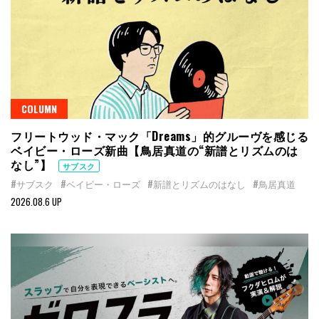
COLUMN
フリートウッド・マック「Dreams」的グルーヴを感じる
ベイビー・ローズ新曲【鳥居真道の“新譜とリズムのは
なし”】
サブスク
#サブスク
#ベイビー・ローズ
#新譜とリズムのはなし
#鳥居真道
2026.08.6 UP