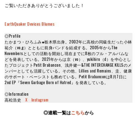
ご覧いただきありがとうございました！
EarthQuaker Devices Blumes
◎Profile
たかまつ・ひろふみ●栃木県出身。2002年に高校の同級生だった小林
祐介（vo,g）とともに前身バンドを結成する。2005年からThe
Novembersとしての活動を開始し現在までに8枚のフル・アルバムな
どを発表している。2021年からは京（vo）、yukihiro（d）を中心とし
たプロジェクトPetit Brabancon、浅井健一&THE INTERCHANGE KILLSのメ
ンバーとしても活躍している。その他、Lillies and Remains、圭、健康
のサポート・ベーシストも務めている。Petit Brabanconは8月7日に
2nd EP『Seven Garbage Born of Hatred』を発表している。
◎Information
高松浩史
X
Instagram
◎連載一覧は
こちら
から