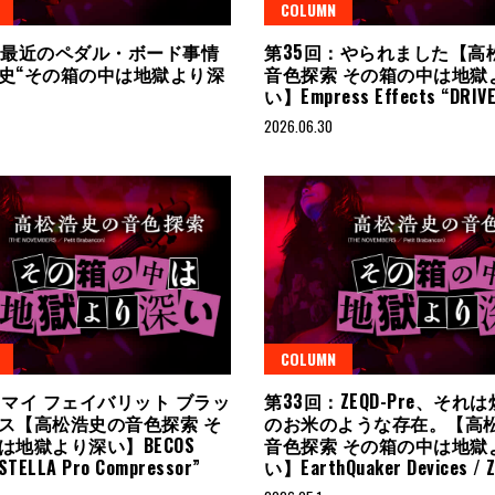
COLUMN
：最近のペダル・ボード事情
第35回：やられました【高
史“その箱の中は地獄より深
音色探索 その箱の中は地獄
い】Empress Effects “DRIV
2026.06.30
COLUMN
：マイ フェイバリット ブラッ
第33回：ZEQD-Pre、それ
ス【高松浩史の音色探索 そ
のお米のような存在。【高
は地獄より深い】BECOS
音色探索 その箱の中は地獄
STELLA Pro Compressor”
い】EarthQuaker Devices / 