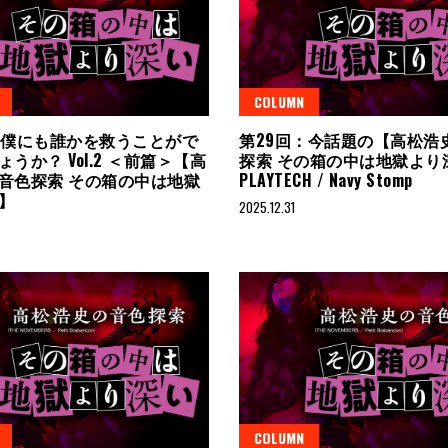
COLUMN
：僕にも誰かを救うことがで
第29回：今話題の【高松浩
うか？ Vol.2 ＜前篇＞【高
探索 その箱の中は地獄より
音色探索 その箱の中は地獄
PLAYTECH / Navy Stomp
い】
2025.12.31
COLUMN