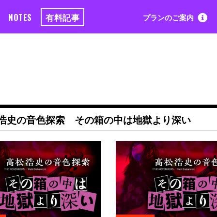
NOTES
有料記事
プランのご案内
松浩史の音色探索 その箱の中は地獄より深い