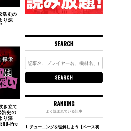
松浩史の
より深
E”
SEARCH
Search
for:
RANKING
は炊き立て
よく読まれている記事
松浩史の
より深
ZEQD-Pre
チューニングを理解しよう【ベース初