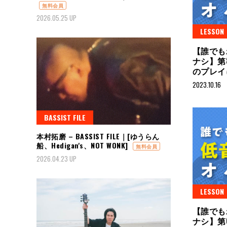
無料会員
2026.05.25 UP
LESSON
【誰でも
ナシ】第
のプレイ
2023.10.16
BASSIST FILE
本村拓磨 – BASSIST FILE｜[ゆうらん
船、Hedigan's、NOT WONK]
無料会員
2026.04.23 UP
LESSON
【誰でも
ナシ】第6