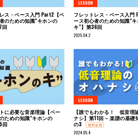
LESSON
レス・ベース入門 Part2【ベ
フレットレス・ベース入門 Pa
者のための知識“キホンの
ース初心者のための知識“キ
37回
キ”】第36回
2025.04.2
LESSON
トに必要な音楽理論【ベー
【誰でもわかる！ 低音理
のための知識“キホンの
ナシ】第11回 – 楽譜の基
35回
の3
無料会員
2024.05.4