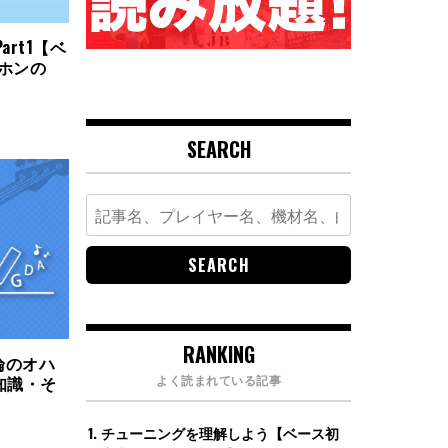
rt1【ベ
ホンの
SEARCH
Search
for:
RANKING
論のオハ
よく読まれている記事
礎知識・そ
チューニングを理解しよう【ベース初