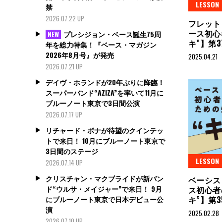
LESSON
禁
2026.07.22 UP
フレット
ース初心
プレシジョン・ベース誕生75周
NEW
キ”】第
年を総力特集！『ベース・マガジン
2026年8月号』が発売
2025.04.21
2026.07.21 UP
デイヴ・ホランドが20年ぶりに降臨！
スーパーバンド“AZIZA”を率いて11月に
ブルーノート東京で3日間公演
2026.07.17 UP
リチャード・ボナが待望のクインテッ
トで来日！ 10月にブルーノート東京で
3日間のステージ
LESSON
2026.07.14 UP
クリスチャン・マクブライドが新バン
ベーシス
ド“ウルサ・メイジャー”で来日！ 9月
ス初心者
にブルーノート東京で日本デビュー公
キ”】第
演
2025.02.28
2026.07.10 UP