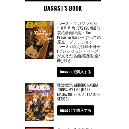
BASSIST’S BOOK
ベース・マガジン2026
年8月号 Vol.372 (SUMMER)
表紙巻頭特集：The
Precision Bass 〜 すべての
原点、プレシジョン・
ベース / 特別付録小冊子
[プレシジョン・ベース
が支えた名曲楽譜集(全6
曲)]付き
Amazonで購入する
難波章浩 AKIHIRO NAMBA
-100% MY LIFE (BASS
MAGAZINE SPECIAL FEATURE
SERIES)
Amazonで購入する