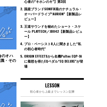
心者の“キホンのキ”】第3回
国産ブランドSONIFIX発のナチュラル・
オーバードライブ“AURION”【新製品レ
ビュー】
王道サウンドを秘めたショート・スケ
ール PLAYTECH／JB042【新製品レビュ
ー】
プロ・ベーシスト8人に聞きました“私
の初心者時代”
論のオハ
ORIGIN EFFECTSから名機Pultec EQP-1A
知識・その
に着想を得たEQペダル“EQ DELUXE”が登
場
LESSON
初心者から上級までレッスン記事