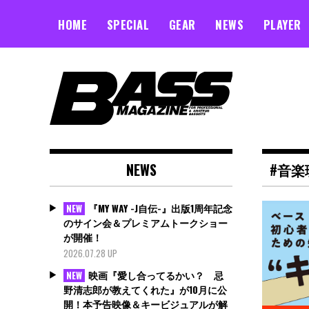
Skip
to
HOME
SPECIAL
GEAR
NEWS
PLAYER
content
NEWS
#音楽
『MY WAY -J自伝-』出版1周年記念
NEW
のサイン会＆プレミアムトークショー
が開催！
2026.07.28 UP
映画『愛し合ってるかい？ 忌
NEW
野清志郎が教えてくれた』が10月に公
開！本予告映像＆キービジュアルが解