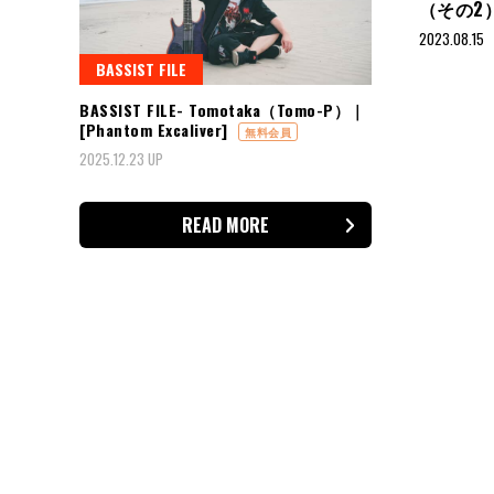
（その2
2023.08.15
BASSIST FILE
BASSIST FILE- Tomotaka（Tomo-P）｜
投
[Phantom Excaliver]
無料会員
稿
2025.12.23 UP
の
ペ
ー
READ MORE
ジ
送
り