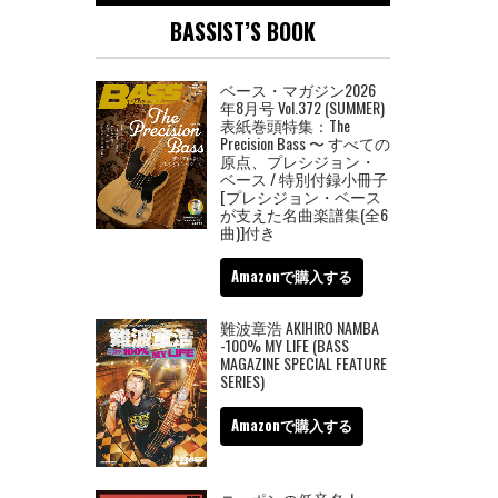
BASSIST’S BOOK
ベース・マガジン2026
年8月号 Vol.372 (SUMMER)
表紙巻頭特集：The
Precision Bass 〜 すべての
原点、プレシジョン・
ベース / 特別付録小冊子
[プレシジョン・ベース
が支えた名曲楽譜集(全6
曲)]付き
Amazonで購入する
難波章浩 AKIHIRO NAMBA
-100% MY LIFE (BASS
MAGAZINE SPECIAL FEATURE
SERIES)
Amazonで購入する