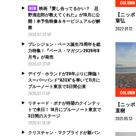
COLUMN
映画『愛し合ってるかい？ 忌
NEW
【ニッポン
野清志郎が教えてくれた』が10月に公
章弘
開！本予告映像＆キービジュアルが解
禁
2022.01.12
2026.07.22 UP
プレシジョン・ベース誕生75周年を総
力特集！『ベース・マガジン2026年8
月号』が発売
2026.07.21 UP
デイヴ・ホランドが20年ぶりに降臨！
スーパーバンド“AZIZA”を率いて11月に
ブルーノート東京で3日間公演
COLUMN
2026.07.17 UP
リチャード・ボナが待望のクインテッ
【ニッポン
トで来日！ 10月にブルーノート東京で
直樹
3日間のステージ
2021.05.13
2026.07.14 UP
クリスチャン・マクブライドが新バン