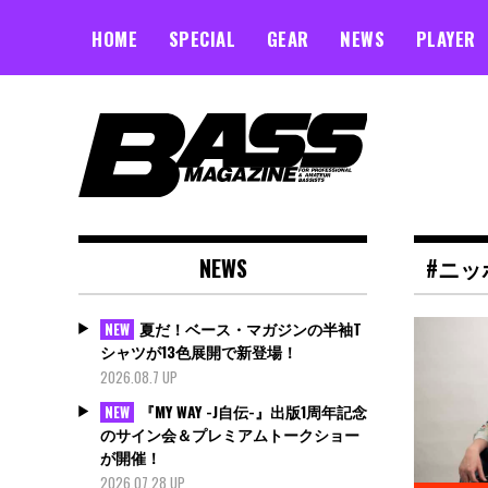
Skip
to
HOME
SPECIAL
GEAR
NEWS
PLAYER
content
NEWS
#ニッ
夏だ！ベース・マガジンの半袖T
NEW
シャツが13色展開で新登場！
2026.08.7 UP
『MY WAY -J自伝-』出版1周年記念
NEW
のサイン会＆プレミアムトークショー
が開催！
2026.07.28 UP