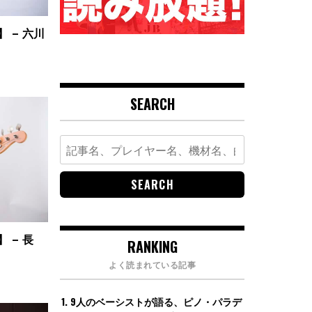
 – 六川
SEARCH
Search
for:
 – 長
RANKING
よく読まれている記事
9人のベーシストが語る、ピノ・パラデ