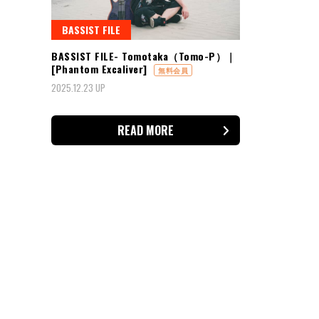
BASSIST FILE
BASSIST FILE- Tomotaka（Tomo-P）｜
[Phantom Excaliver]
無料会員
2025.12.23 UP
READ MORE