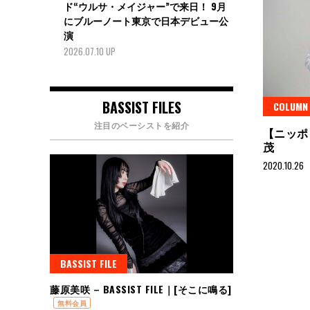
ド“ウルサ・メイジャー”で来日！ 9月
にブルーノート東京で日本デビュー公
演
2026.07.10 UP
BASSIST FILES
COLUMN
注目のベーシストを紹介
【ニッポン
茂
2020.10.26
BASSIST FILE
藤原美咲 – BASSIST FILE｜[そこに鳴る]
無料会員