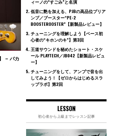
ィーノの“すごみ”と名演
低音に艶を加える、PJBの高品位プリア
ンプ／ブースター“PE-2
BOOSTEROOSTER”【新製品レビュー】
チューニングを理解しよう【ベース初
心者の“キホンのキ”】第3回
王道サウンドを秘めたショート・スケ
ール PLAYTECH／JB042【新製品レビュ
 – バカ
ー】
チューニングをして、アンプで音を出
してみよう！【ゼロからはじめるスラ
ップラボ】第2回
LESSON
初心者から上級までレッスン記事