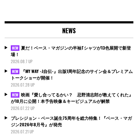
NEWS
夏だ！ベース・マガジンの半袖Tシャツが13色展開で新登
NEW
場！
2026.08.7 UP
『MY WAY -J自伝-』出版1周年記念のサイン会＆プレミアム
NEW
トークショーが開催！
2026.07.28 UP
映画『愛し合ってるかい？ 忌野清志郎が教えてくれた』
NEW
が10月に公開！本予告映像＆キービジュアルが解禁
2026.07.22 UP
プレシジョン・ベース誕生75周年を総力特集！『ベース・マガ
ジン2026年8月号』が発売
2026.07.21 UP