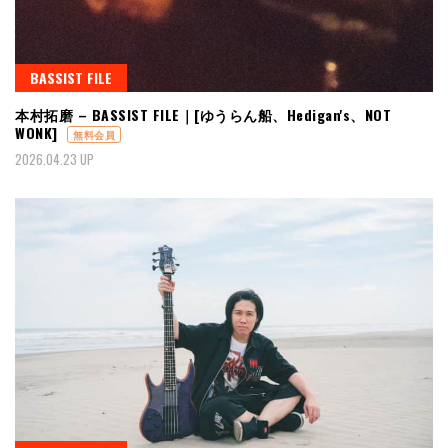
BASSIST FILE
本村拓磨 – BASSIST FILE｜[ゆうらん船、Hedigan's、NOT
WONK]
無料会員
2026.04.23 UP