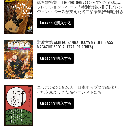
紙巻頭特集：The Precision Bass 〜 すべての原点、
プレシジョン・ベース / 特別付録小冊子[プレシ
ジョン・ベースが支えた名曲楽譜集(全6曲)]付き
Amazonで購入する
難波章浩 AKIHIRO NAMBA -100% MY LIFE (BASS
MAGAZINE SPECIAL FEATURE SERIES)
Amazonで購入する
ニッポンの低音名人 日本ポップスの進化と、
それを支えてきた名ベーシストたち
Amazonで購入する