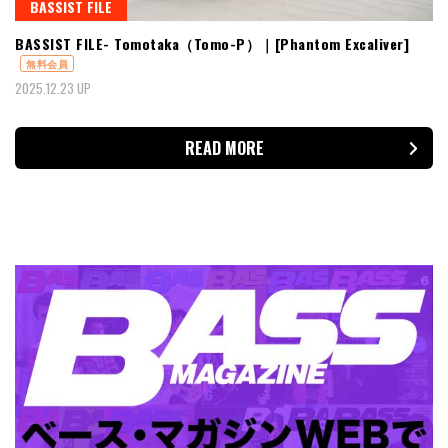
BASSIST FILE
BASSIST FILE- Tomotaka（Tomo-P）｜[Phantom Excaliver]
無料会員
2025.12.23 UP
READ MORE