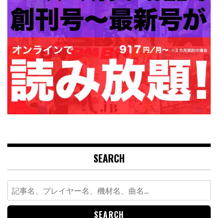
SEARCH
Search
for: