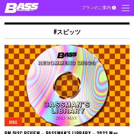
Skip
プランのご案内
to
content
#スピッツ
DISC
BM DISC REVIEW – BASSMAN’S LIBRARY – 2023 May