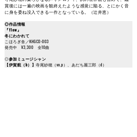
賞後には一遍の映画を観終えたような感覚に陥る、とにかく音
に身を委ね没入できる一作となっている。（辻井恵）
◎作品情報
『
flow
』
冬にわかれて
こほろぎ舎／KHGCD-003
発売中 ¥3,300 全10曲
◎
参加ミュージシャン
【伊賀航（b）】
寺尾紗穂（vo,p）、あだち麗三郎（d）