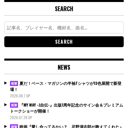
SEARCH
Search
for:
NEWS
夏だ！ベース・マガジンの半袖Tシャツが13色展開で新登
NEW
場！
2026.08.7 UP
『MY WAY -J自伝-』出版1周年記念のサイン会＆プレミアム
NEW
トークショーが開催！
2026.07.28 UP
映画『愛し合ってるかい？ 忌野清志郎が教えてくれた』
NEW