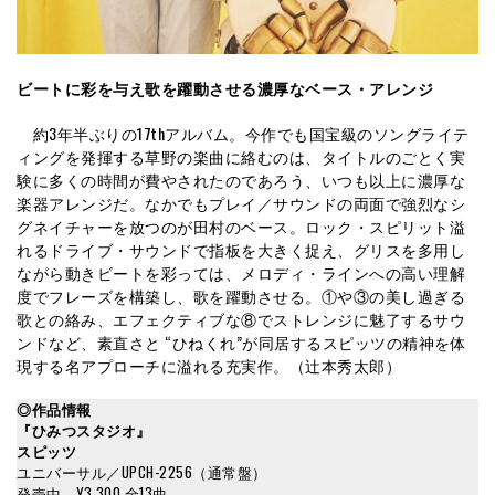
ビートに彩を与え歌を躍動させる濃厚なベース・アレンジ
約3年半ぶりの17thアルバム。今作でも国宝級のソングライテ
ィングを発揮する草野の楽曲に絡むのは、タイトルのごとく実
験に多くの時間が費やされたのであろう、いつも以上に濃厚な
楽器アレンジだ。なかでもプレイ／サウンドの両面で強烈なシ
グネイチャーを放つのが田村のベース。ロック・スピリット溢
れるドライブ・サウンドで指板を大きく捉え、グリスを多用し
ながら動きビートを彩っては、メロディ・ラインへの高い理解
度でフレーズを構築し、歌を躍動させる。①や③の美し過ぎる
歌との絡み、エフェクティブな⑧でストレンジに魅了するサウ
ンドなど、素直さと “ひねくれ”が同居するスピッツの精神を体
現する名アプローチに溢れる充実作。（辻本秀太郎）
◎作品情報
『ひみつスタジオ』
スピッツ
ユニバーサル／UPCH-2256（通常盤）
発売中 ¥3,300 全13曲