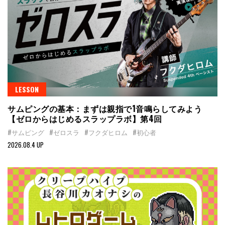
LESSON
サムピングの基本：まずは親指で1音鳴らしてみよう
【ゼロからはじめるスラップラボ】第4回
#サムピング
#ゼロスラ
#フクダヒロム
#初心者
2026.08.4 UP