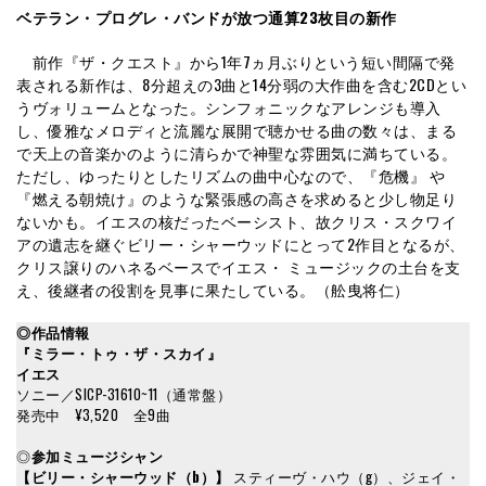
ベテラン・プログレ・バンドが放つ通算23枚目の新作
前作『ザ・クエスト』から1年7ヵ月ぶりという短い間隔で発
表される新作は、8分超えの3曲と14分弱の大作曲を含む2CDとい
うヴォリュームとなった。シンフォニックなアレンジも導入
し、優雅なメロディと流麗な展開で聴かせる曲の数々は、まる
で天上の音楽かのように清らかで神聖な雰囲気に満ちている。
ただし、ゆったりとしたリズムの曲中心なので、『危機』 や
『燃える朝焼け』のような緊張感の高さを求めると少し物足り
ないかも。イエスの核だったベーシスト、故クリス・スクワイ
アの遺志を継ぐビリー・シャーウッドにとって2作目となるが、
クリス譲りのハネるベースでイエス・ ミュージックの土台を支
え、後継者の役割を見事に果たしている。（舩曳将仁）
◎作品情報
『
ミラー・トゥ・ザ・スカイ
』
イエス
ソニー／SICP-31610~11（通常盤）
発売中 ¥3,520 全9曲
◎
参加ミュージシャン
【ビリー・シャーウッド（b）】
スティーヴ・ハウ（g）、ジェイ・