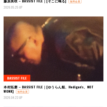
藤原美咲 – BASSIST FILE｜[そこに鳴る]
無料会員
2026.05.25 UP
BASSIST FILE
本村拓磨 – BASSIST FILE｜[ゆうらん船、Hedigan's、NOT
WONK]
無料会員
2026.04.23 UP