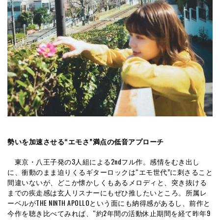
勢いを加速させる“エモさ”満点の低音アプローチ
東京・八王子発の3人組による2ndフル作。感情をむき出し
に、衝動のまま迫りくるギターロックは“エモ世代”に刺さること
間違いないが、どこか懐かしくもあるメロディと、突き抜ける
までの疾走感は玄人リスナーにもぜひ推したいところ。所属レ
ーベルがTHE NINTH APOLLOという面にも納得感があるし、前作と
今作を聴き比べてみれば、“約2年間の活動休止期間を経て昨年9