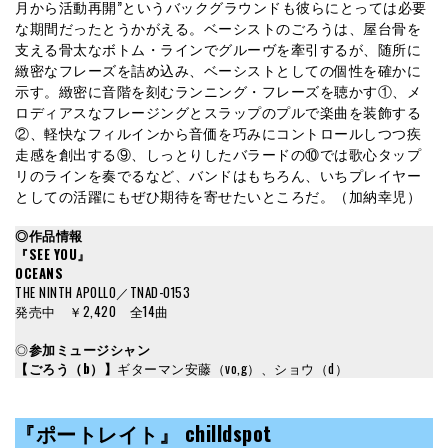
月から活動再開”というバックグラウンドも彼らにとっては必要
な期間だったとうかがえる。ベーシストのごろうは、屋台骨を
支える骨太なボトム・ラインでグルーヴを牽引するが、随所に
緻密なフレーズを詰め込み、ベーシストとしての個性を確かに
示す。緻密に音階を刻むランニング・フレーズを聴かす①、メ
ロディアスなフレージングとスラップのプルで楽曲を装飾する
②、軽快なフィルインから音価を巧みにコントロールしつつ疾
走感を創出する⑨、しっとりしたバラードの⑩では歌心タップ
リのラインを奏でるなど、バンドはもちろん、いちプレイヤー
としての活躍にもぜひ期待を寄せたいところだ。（加納幸児）
◎作品情報
『SEE YOU』
OCEANS
THE NINTH APOLLO／TNAD-0153
発売中 ￥2,420 全14曲
◎
参加ミュージシャン
【ごろう（b）】
ギターマン安藤（vo,g）、ショウ（d）
『ポートレイト』 chilldspot