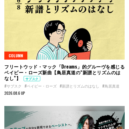
COLUMN
フリートウッド・マック「Dreams」的グルーヴを感じる
ベイビー・ローズ新曲【鳥居真道の“新譜とリズムのは
なし”】
サブスク
#サブスク
#ベイビー・ローズ
#新譜とリズムのはなし
#鳥居真道
2026.08.6 UP