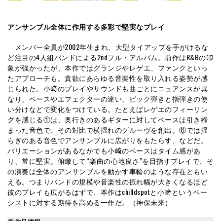
アンサンブル全体に作用する多彩で堅実なプレイ
メンバー全員が2002年生まれ、大型タイアップを手がけるな
ど注目の4人組バンドによる2ndフル・アルバム。前作はR&Bの印
象が強かったが、本作ではグランジやレゲエ、ファンクといっ
たアプローチも。貪欲にあらゆる音楽性を取り入れる姿勢が感
じられた。小﨑のプレイやサウンドも曲ごとにニュアンスが異
なり、ベースやエフェクターの違い、ピック弾きと指弾きの使
い分けなどで変化をつけている。たとえばレゲエのフィーリン
グを感じる①は、奥行きのあるギターに対してベースは引き締
まった音色で、その対比で横揺れのグルーヴを創出。⑥では揺
らぎのある音色でアンサンブルに広がりをもたらす、などだ。
バリエーションがあるなかでも小﨑のベースはタイム感があ
り、常に堅実。俯瞰して“楽曲の心地良さ”を目指すプレイで、そ
の演奏は全体のアンサンブルを動かす車輪のような存在ともい
える。つまりバンドの規模や音楽性の振れ幅が大きくなるほど
彼のプレイも広がるはずで、本作はchilldspotと小﨑というベー
シストに対する期待を高める一作だ。（神保未来）