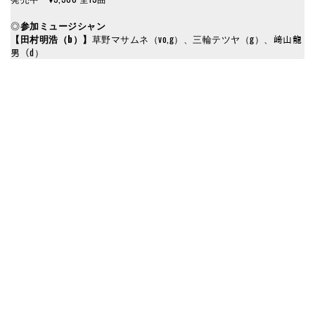
◎
参加ミュージシャン
【田村明浩（b）】
草野マサムネ（vo,g）、三輪テツヤ（g）、﨑山龍
男（d）