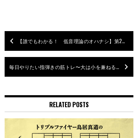
【誰でもわかる！ 低音理論のオハナシ】第2回 – そもそも“コード”って？
毎日やりたい指弾きの筋トレ〜大は小を兼ねる！【Mutsumiのベース塾 ベースは筋トレ！】 – 第1回
RELATED POSTS