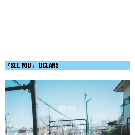
『SEE YOU』 OCEANS