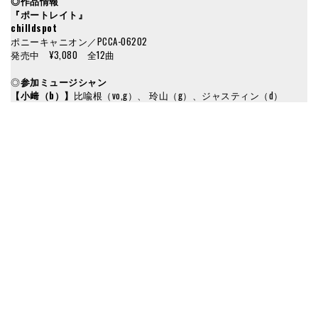
◎作品情報
『ポートレイト』
chilldspot
ポニーキャニオン／PCCA-06202
発売中 ¥3,080 全12曲
◎
参加ミュージシャン
【小﨑（b）】
比喩根（vo,g）、 玲山（g）、ジャスティン（d）