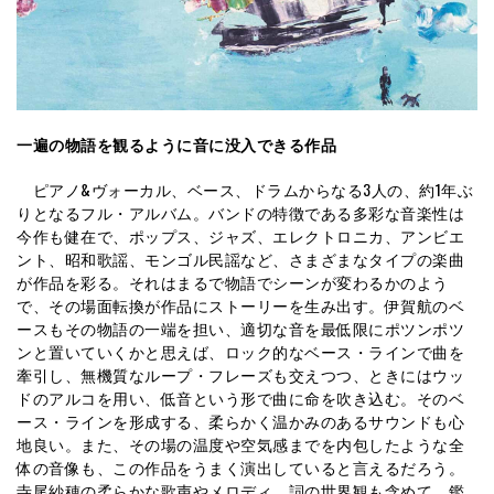
一遍の物語を観るように音に没入できる作品
ピアノ&ヴォーカル、ベース、ドラムからなる3人の、約1年ぶ
りとなるフル・アルバム。バンドの特徴である多彩な音楽性は
今作も健在で、ポップス、ジャズ、エレクトロニカ、アンビエ
ント、昭和歌謡、モンゴル民謡など、さまざまなタイプの楽曲
が作品を彩る。それはまるで物語でシーンが変わるかのよう
で、その場面転換が作品にストーリーを生み出す。伊賀航のベ
ースもその物語の一端を担い、適切な音を最低限にポツンポツ
ンと置いていくかと思えば、ロック的なベース・ラインで曲を
牽引し、無機質なループ・フレーズも交えつつ、ときにはウッ
ドのアルコを用い、低音という形で曲に命を吹き込む。そのベ
ース・ラインを形成する、柔らかく温かみのあるサウンドも心
地良い。また、その場の温度や空気感までを内包したような全
体の音像も、この作品をうまく演出していると言えるだろう。
寺尾紗穂の柔らかな歌声やメロディ、詞の世界観も含めて、鑑