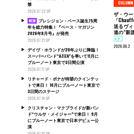
COLUMN
禁
2026.07.22 UP
ザ・ウー
「Chau
プレシジョン・ベース誕生75周
NEW
送るヴィ
年を総力特集！『ベース・マガジン
道の“新
2026年8月号』が発売
スク
2026.07.21 UP
2026.06.2
デイヴ・ホランドが20年ぶりに降臨！
スーパーバンド“AZIZA”を率いて11月に
ブルーノート東京で3日間公演
2026.07.17 UP
リチャード・ボナが待望のクインテッ
トで来日！ 10月にブルーノート東京で
3日間のステージ
2026.07.14 UP
クリスチャン・マクブライドが新バン
ド“ウルサ・メイジャー”で来日！ 9月
にブルーノート東京で日本デビュー公
演
2026.07.10 UP