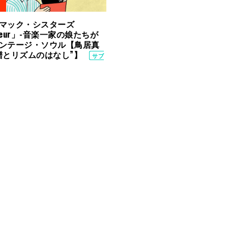
マック・シスターズ
ffeur」-音楽一家の娘たちが
ンテージ・ソウル【鳥居真
譜とリズムのはなし”】
サブ