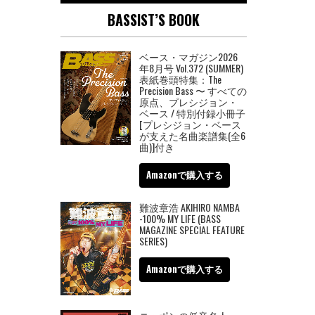
BASSIST’S BOOK
ベース・マガジン2026
年8月号 Vol.372 (SUMMER)
表紙巻頭特集：The
Precision Bass 〜 すべての
原点、プレシジョン・
ベース / 特別付録小冊子
[プレシジョン・ベース
が支えた名曲楽譜集(全6
曲)]付き
Amazonで購入する
難波章浩 AKIHIRO NAMBA
-100% MY LIFE (BASS
MAGAZINE SPECIAL FEATURE
SERIES)
Amazonで購入する