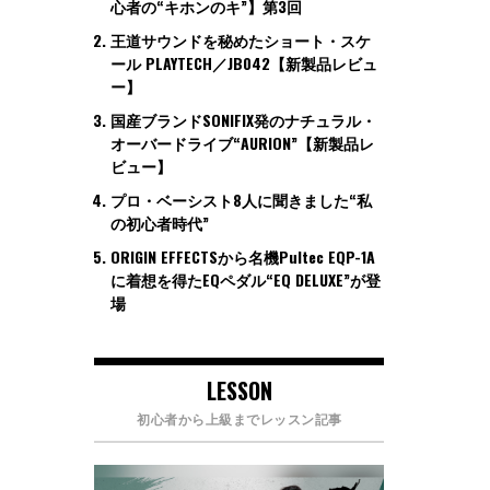
心者の“キホンのキ”】第3回
王道サウンドを秘めたショート・スケ
ール PLAYTECH／JB042【新製品レビュ
ー】
国産ブランドSONIFIX発のナチュラル・
オーバードライブ“AURION”【新製品レ
ビュー】
プロ・ベーシスト8人に聞きました“私
の初心者時代”
ORIGIN EFFECTSから名機Pultec EQP-1A
に着想を得たEQペダル“EQ DELUXE”が登
場
LESSON
初心者から上級までレッスン記事