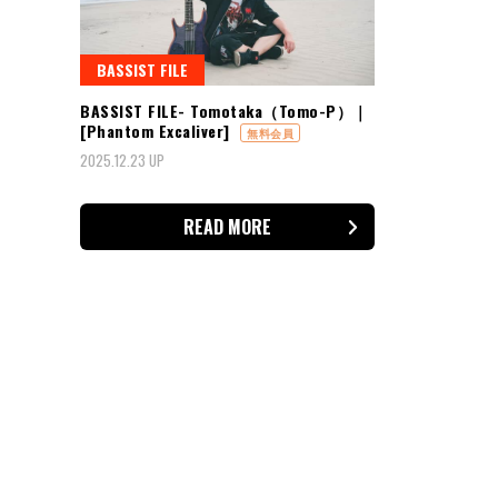
BASSIST FILE
BASSIST FILE- Tomotaka（Tomo-P）｜
[Phantom Excaliver]
無料会員
2025.12.23 UP
READ MORE