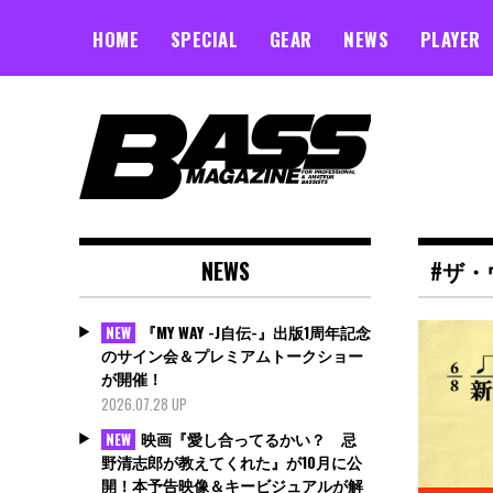
Skip
to
HOME
SPECIAL
GEAR
NEWS
PLAYER
content
NEWS
#ザ
『MY WAY -J自伝-』出版1周年記念
NEW
のサイン会＆プレミアムトークショー
が開催！
2026.07.28 UP
映画『愛し合ってるかい？ 忌
NEW
野清志郎が教えてくれた』が10月に公
開！本予告映像＆キービジュアルが解