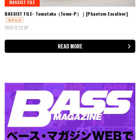
BASSIST FILE
BASSIST FILE- Tomotaka（Tomo-P）｜[Phantom Excaliver]
無料会員
2025.12.23 UP
READ MORE