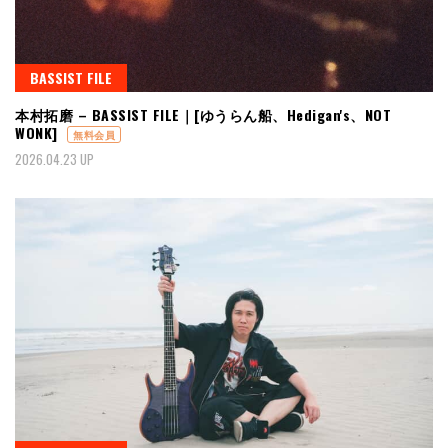
BASSIST FILE
本村拓磨 – BASSIST FILE｜[ゆうらん船、Hedigan's、NOT
WONK]
無料会員
2026.04.23 UP