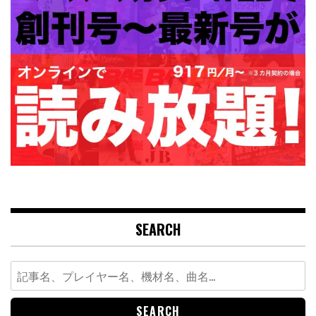
SEARCH
Search
for: