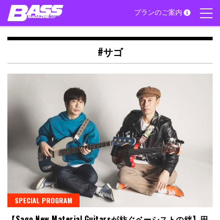
Skip
プランのご案内
to
content
#サゴ
SPECIAL PROGRAM
【Sago New Material Guitarsが紡ぐベーシストの絆】田