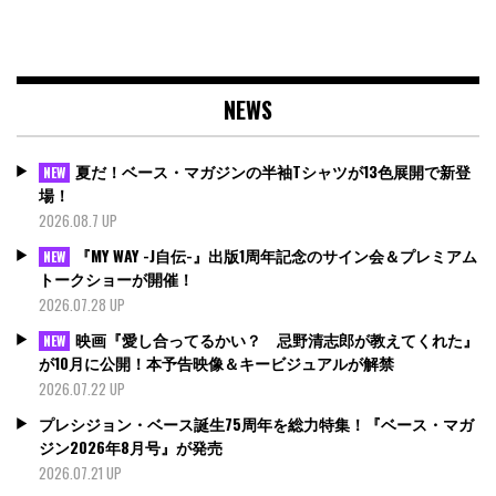
NEWS
夏だ！ベース・マガジンの半袖Tシャツが13色展開で新登
NEW
場！
2026.08.7 UP
『MY WAY -J自伝-』出版1周年記念のサイン会＆プレミアム
NEW
トークショーが開催！
2026.07.28 UP
映画『愛し合ってるかい？ 忌野清志郎が教えてくれた』
NEW
が10月に公開！本予告映像＆キービジュアルが解禁
2026.07.22 UP
プレシジョン・ベース誕生75周年を総力特集！『ベース・マガ
ジン2026年8月号』が発売
2026.07.21 UP