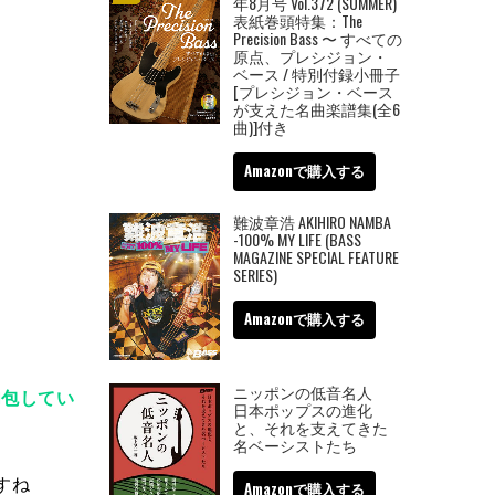
年8月号 Vol.372 (SUMMER)
表紙巻頭特集：The
Precision Bass 〜 すべての
原点、プレシジョン・
ベース / 特別付録小冊子
[プレシジョン・ベース
が支えた名曲楽譜集(全6
曲)]付き
Amazonで購入する
難波章浩 AKIHIRO NAMBA
-100% MY LIFE (BASS
MAGAZINE SPECIAL FEATURE
SERIES)
Amazonで購入する
ニッポンの低音名人
内包してい
日本ポップスの進化
と、それを支えてきた
名ベーシストたち
すね
Amazonで購入する