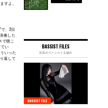
いますよ。
”で、2日
も演奏した
スで聴こ
BASSIST FILES
つけてい
そういった
注目のベーシストを紹介
取り返して
BASSIST FILE