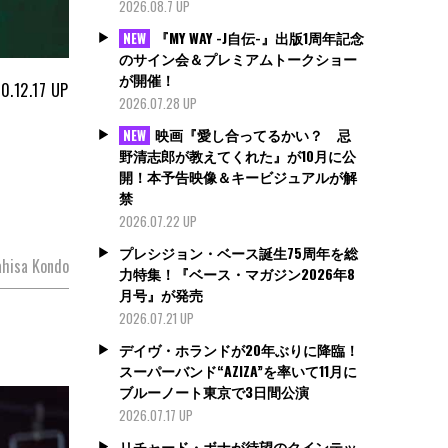
2026.08.7 UP
『MY WAY -J自伝-』出版1周年記念
NEW
のサイン会＆プレミアムトークショー
が開催！
0.12.17
UP
2026.07.28 UP
映画『愛し合ってるかい？ 忌
NEW
野清志郎が教えてくれた』が10月に公
開！本予告映像＆キービジュアルが解
禁
2026.07.22 UP
プレシジョン・ベース誕生75周年を総
hisa Kondo
力特集！『ベース・マガジン2026年8
月号』が発売
2026.07.21 UP
デイヴ・ホランドが20年ぶりに降臨！
スーパーバンド“AZIZA”を率いて11月に
ブルーノート東京で3日間公演
2026.07.17 UP
リチャード・ボナが待望のクインテッ