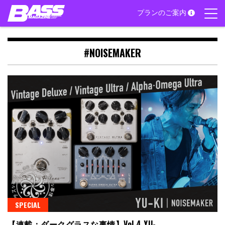
Skip
プランのご案内
to
content
#NOISEMAKER
SPECIAL
【連載：ダークグラスな事情】Vol.4 YU-