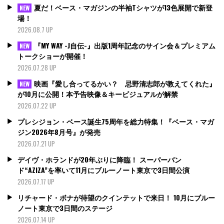
夏だ！ベース・マガジンの半袖Tシャツが13色展開で新登
NEW
場！
2026.08.7 UP
『MY WAY -J自伝-』出版1周年記念のサイン会＆プレミアム
NEW
トークショーが開催！
2026.07.28 UP
映画『愛し合ってるかい？ 忌野清志郎が教えてくれた』
NEW
が10月に公開！本予告映像＆キービジュアルが解禁
2026.07.22 UP
プレシジョン・ベース誕生75周年を総力特集！『ベース・マガ
ジン2026年8月号』が発売
2026.07.21 UP
デイヴ・ホランドが20年ぶりに降臨！ スーパーバン
ド“AZIZA”を率いて11月にブルーノート東京で3日間公演
2026.07.17 UP
リチャード・ボナが待望のクインテットで来日！ 10月にブルー
ノート東京で3日間のステージ
2026.07.14 UP