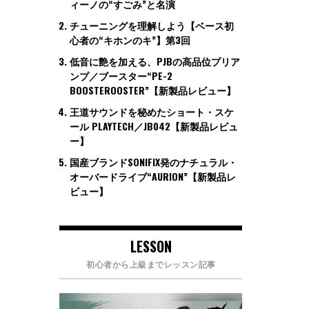
ィーノの“すごみ”と名演
チューニングを理解しよう【ベース初
心者の“キホンのキ”】第3回
低音に艶を加える、PJBの高品位プリア
ンプ／ブースター“PE-2
BOOSTEROOSTER”【新製品レビュー】
王道サウンドを秘めたショート・スケ
ール PLAYTECH／JB042【新製品レビュ
ー】
国産ブランドSONIFIX発のナチュラル・
オーバードライブ“AURION”【新製品レ
ビュー】
LESSON
初心者から上級までレッスン記事