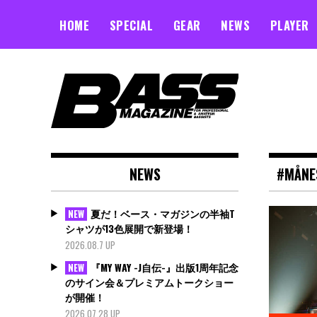
Skip
to
HOME
SPECIAL
GEAR
NEWS
PLAYER
content
NEWS
#MÅNE
夏だ！ベース・マガジンの半袖T
NEW
シャツが13色展開で新登場！
2026.08.7 UP
『MY WAY -J自伝-』出版1周年記念
NEW
のサイン会＆プレミアムトークショー
が開催！
2026.07.28 UP