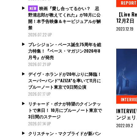
REPORT
映画『愛し合ってるかい？ 忌
NEW
【Live 
野清志郎が教えてくれた』が10月に公
12月2
開！本予告映像＆キービジュアルが解
禁
2023.12.19
2026.07.22 UP
プレシジョン・ベース誕生75周年を総
力特集！『ベース・マガジン2026年8
月号』が発売
2026.07.21 UP
デイヴ・ホランドが20年ぶりに降臨！
スーパーバンド“AZIZA”を率いて11月に
ブルーノート東京で3日間公演
2026.07.17 UP
INTERVI
リチャード・ボナが待望のクインテッ
トで来日！ 10月にブルーノート東京で
INTER
3日間のステージ
ンジェリ
2026.07.14 UP
2022.09.2
クリスチャン・マクブライドが新バン