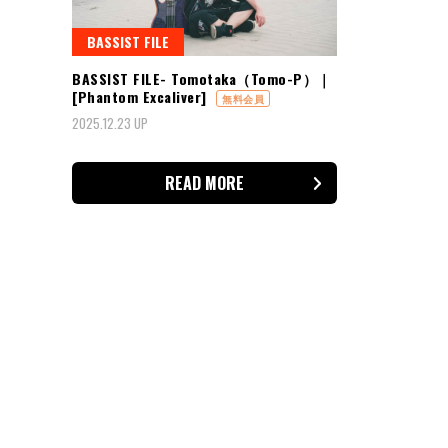
BASSIST FILE
BASSIST FILE- Tomotaka（Tomo-P）｜
[Phantom Excaliver]
無料会員
2025.12.23 UP
READ MORE