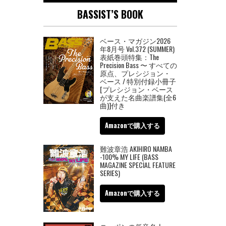
BASSIST’S BOOK
ベース・マガジン2026
年8月号 Vol.372 (SUMMER)
表紙巻頭特集：The
Precision Bass 〜 すべての
原点、プレシジョン・
ベース / 特別付録小冊子
[プレシジョン・ベース
が支えた名曲楽譜集(全6
曲)]付き
Amazonで購入する
難波章浩 AKIHIRO NAMBA
-100% MY LIFE (BASS
MAGAZINE SPECIAL FEATURE
SERIES)
Amazonで購入する