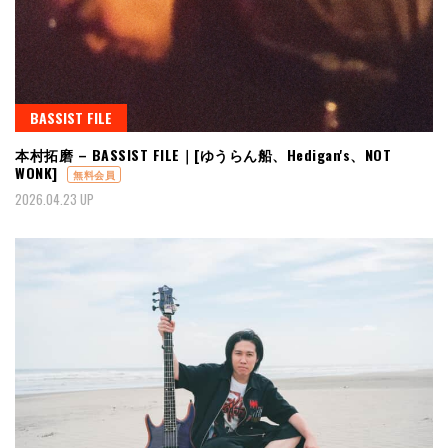
BASSIST FILE
本村拓磨 – BASSIST FILE｜[ゆうらん船、Hedigan's、NOT
WONK]
無料会員
2026.04.23 UP