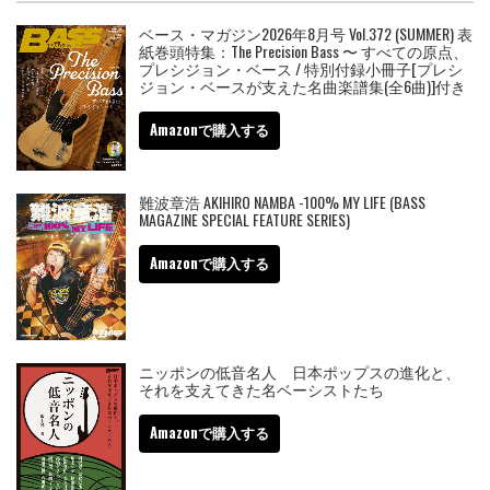
ベース・マガジン2026年8月号 Vol.372 (SUMMER) 表
紙巻頭特集：The Precision Bass 〜 すべての原点、
プレシジョン・ベース / 特別付録小冊子[プレシ
ジョン・ベースが支えた名曲楽譜集(全6曲)]付き
Amazonで購入する
難波章浩 AKIHIRO NAMBA -100% MY LIFE (BASS
MAGAZINE SPECIAL FEATURE SERIES)
Amazonで購入する
ニッポンの低音名人 日本ポップスの進化と、
それを支えてきた名ベーシストたち
Amazonで購入する