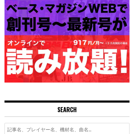
SEARCH
Search
for: