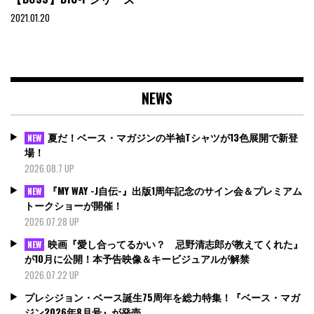
2021.01.20
NEWS
夏だ！ベース・マガジンの半袖Tシャツが13色展開で新登
NEW
場！
2026.08.7 UP
『MY WAY -J自伝-』出版1周年記念のサイン会＆プレミアム
NEW
トークショーが開催！
2026.07.28 UP
映画『愛し合ってるかい？ 忌野清志郎が教えてくれた』
NEW
が10月に公開！本予告映像＆キービジュアルが解禁
2026.07.22 UP
プレシジョン・ベース誕生75周年を総力特集！『ベース・マガ
ジン2026年8月号』が発売