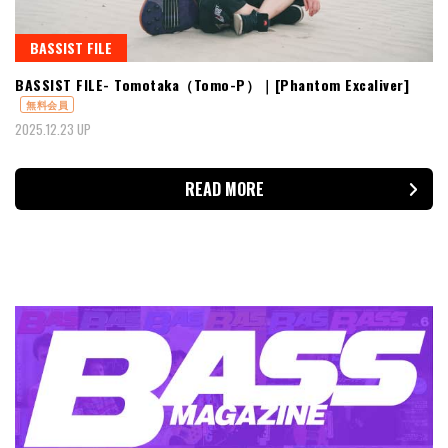
BASSIST FILE
BASSIST FILE- Tomotaka（Tomo-P）｜[Phantom Excaliver]
無料会員
2025.12.23 UP
READ MORE