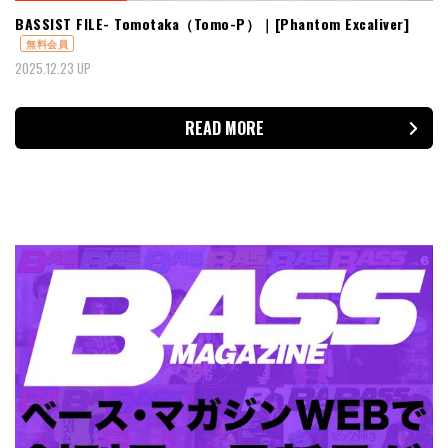
BASSIST FILE- Tomotaka（Tomo-P）｜[Phantom Excaliver]
無料会員
2025.12.23 UP
READ MORE