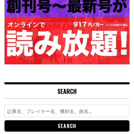
SEARCH
Search
for: