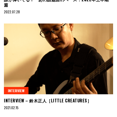
篇
2022.07.28
INTERVIEW
INTERVIEW – 鈴木正人［LITTLE CREATURES］
2021.02.15