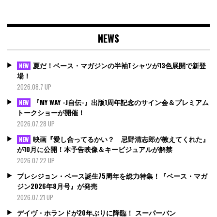
NEWS
夏だ！ベース・マガジンの半袖Tシャツが13色展開で新登
NEW
場！
2026.08.7 UP
『MY WAY -J自伝-』出版1周年記念のサイン会＆プレミアム
NEW
トークショーが開催！
2026.07.28 UP
映画『愛し合ってるかい？ 忌野清志郎が教えてくれた』
NEW
が10月に公開！本予告映像＆キービジュアルが解禁
2026.07.22 UP
プレシジョン・ベース誕生75周年を総力特集！『ベース・マガ
ジン2026年8月号』が発売
2026.07.21 UP
デイヴ・ホランドが20年ぶりに降臨！ スーパーバン