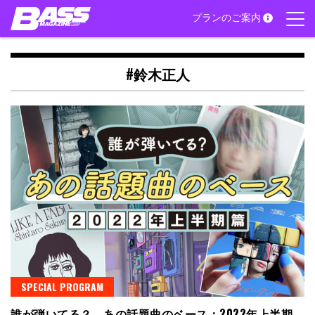
Skip
プランのご案内
to
content
#鈴木正人
SPECIAL PROGRAM
誰が弾いてる？ あの話題曲のベース：2022年上半期