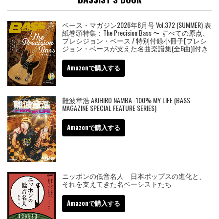
ベース・マガジン2026年8月号 Vol.372 (SUMMER) 表
紙巻頭特集：The Precision Bass 〜 すべての原点、
プレシジョン・ベース / 特別付録小冊子[プレシ
ジョン・ベースが支えた名曲楽譜集(全6曲)]付き
Amazonで購入する
難波章浩 AKIHIRO NAMBA -100% MY LIFE (BASS
MAGAZINE SPECIAL FEATURE SERIES)
Amazonで購入する
ニッポンの低音名人 日本ポップスの進化と、
それを支えてきた名ベーシストたち
Amazonで購入する