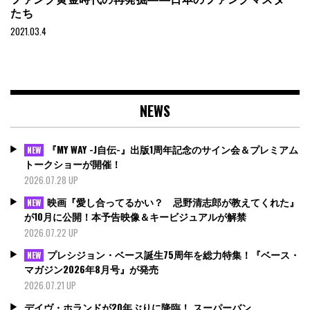
たち
2021.03.4
NEWS
『MY WAY -J自伝-』出版1周年記念のサイン会＆プレミアム
NEW
トークショーが開催！
2026.07.28 UP
映画『愛し合ってるかい？ 忌野清志郎が教えてくれた』
NEW
が10月に公開！本予告映像＆キービジュアルが解禁
2026.07.22 UP
プレシジョン・ベース誕生75周年を総力特集！『ベース・
NEW
マガジン2026年8月号』が発売
2026.07.21 UP
デイヴ・ホランドが20年ぶりに降臨！ スーパーバン