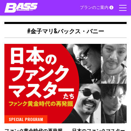
Skip
プランのご案内
to
content
#金子マリ&バックス・バニー
SPECIAL PROGRAM
ファンク黄金時代の再発掘――日本のファンクマスター