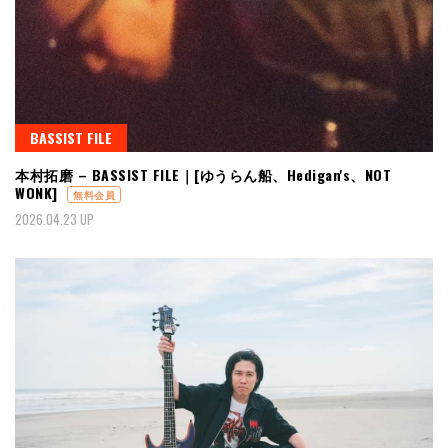
BASSIST FILE
本村拓磨 – BASSIST FILE｜[ゆうらん船、Hedigan's、NOT
WONK]
無料会員
2026.04.23 UP