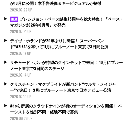
が10月に公開！本予告映像＆キービジュアルが解禁
2026.07.22 UP
プレシジョン・ベース誕生75周年を総力特集！『ベース・
NEW
マガジン2026年8月号』が発売
2026.07.21 UP
デイヴ・ホランドが20年ぶりに降臨！ スーパーバン
ド“AZIZA”を率いて11月にブルーノート東京で3日間公演
2026.07.17 UP
リチャード・ボナが待望のクインテットで来日！ 10月にブルー
ノート東京で3日間のステージ
2026.07.14 UP
クリスチャン・マクブライドが新バンド“ウルサ・メイジャ
ー”で来日！ 9月にブルーノート東京で日本デビュー公演
2026.07.10 UP
Adoら所属のクラウドナインが初のオーディションを開催！ ベ
ーシストを性別不問・経験不問で募集
2026.06.26 UP