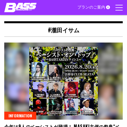
Skip
プランのご案内
to
content
#瀧田イサム
INFORMATION
今年は9人のベーシストが登場！ MASAKI主催の祭典“ベ