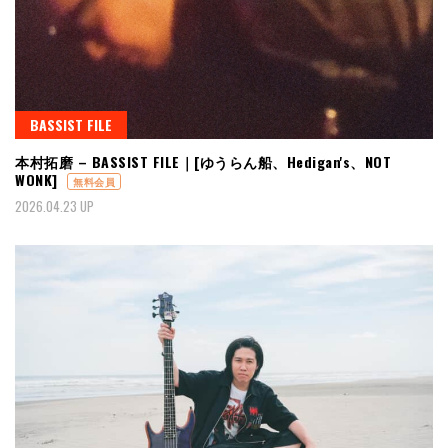
BASSIST FILE
本村拓磨 – BASSIST FILE｜[ゆうらん船、Hedigan's、NOT
WONK]
無料会員
2026.04.23 UP