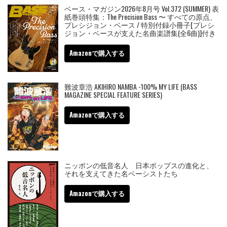
ベース・マガジン2026年8月号 Vol.372 (SUMMER) 表
紙巻頭特集：The Precision Bass 〜 すべての原点、
プレシジョン・ベース / 特別付録小冊子[プレシ
ジョン・ベースが支えた名曲楽譜集(全6曲)]付き
Amazonで購入する
難波章浩 AKIHIRO NAMBA -100% MY LIFE (BASS
MAGAZINE SPECIAL FEATURE SERIES)
Amazonで購入する
ニッポンの低音名人 日本ポップスの進化と、
それを支えてきた名ベーシストたち
Amazonで購入する