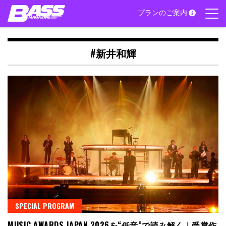
Skip
プランのご案内
to
content
#新井和輝
SPECIAL PROGRAM
MUSIC AWARDS JAPAN 2026を“低音”で読み解く｜受賞作