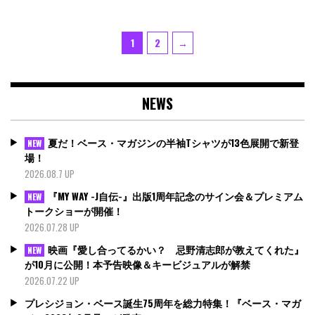
投
Page
Page
1
2
→
稿
の
ペ
NEWS
ー
ジ
送
夏だ！ベース・マガジンの半袖Tシャツが13色展開で新登
NEW
り
場！
2026.08.7 UP
『MY WAY -J自伝-』出版1周年記念のサイン会＆プレミアム
NEW
トークショーが開催！
2026.07.28 UP
映画『愛し合ってるかい？ 忌野清志郎が教えてくれた』
NEW
が10月に公開！本予告映像＆キービジュアルが解禁
2026.07.22 UP
プレシジョン・ベース誕生75周年を総力特集！『ベース・マガ