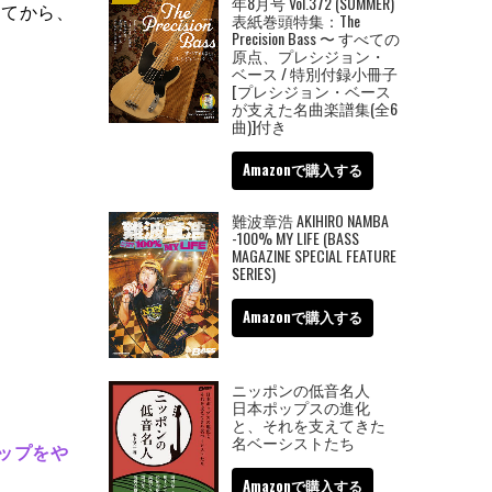
年8月号 Vol.372 (SUMMER)
してから、
表紙巻頭特集：The
Precision Bass 〜 すべての
原点、プレシジョン・
ベース / 特別付録小冊子
[プレシジョン・ベース
が支えた名曲楽譜集(全6
曲)]付き
Amazonで購入する
難波章浩 AKIHIRO NAMBA
-100% MY LIFE (BASS
MAGAZINE SPECIAL FEATURE
SERIES)
Amazonで購入する
ニッポンの低音名人
日本ポップスの進化
と、それを支えてきた
名ベーシストたち
ラップをや
Amazonで購入する