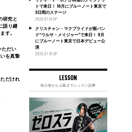
トで来日！ 10月にブルーノート東京で
3日間のステージ
自の研究と
2026.07.14 UP
に語り継
クリスチャン・マクブライドが新バン
います。
ド“ウルサ・メイジャー”で来日！ 9月
にブルーノート東京で日本デビュー公
演
いただい
2026.07.10 UP
想いを真摯
LESSON
いただけれ
初心者から上級までレッスン記事