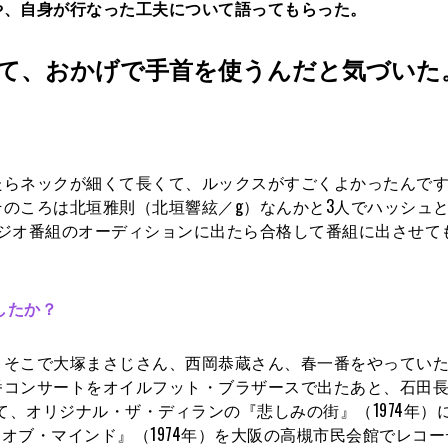
や、自身が行なった工夫について語ってもらった。
て、おかげで手首を使うんだと気づいた
らネックが細くて長くて、ルックスがすごくよかったんです
のころは北垣雅則（北垣響絃／g）なんかと3人でハッシュ
うラジオ番組のオーディションに出たら合格して番組に出させて
したか？
そこで大塚まさじさん、西岡恭蔵さん、春一番をやっていた
番コンサートをオイルフット・ブラザースで出たあと、石田
して、オリジナル・ザ・ディランの『悲しみの街』（1974年）
・オブ・マインド』（1974年）を大阪の高槻市民会館でレコ