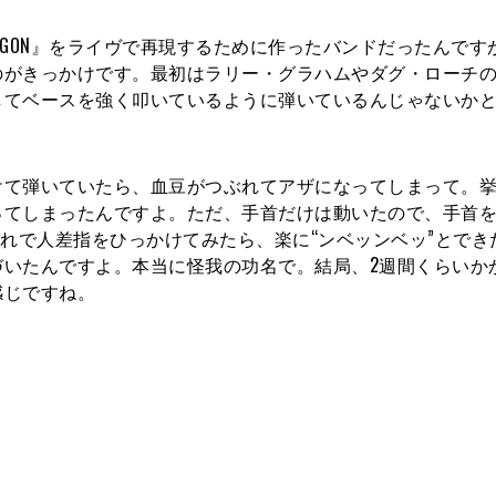
AGON』をライヴで再現するために作ったバンドだったんです
のがきっかけです。最初はラリー・グラハムやダグ・ローチ
してベースを強く叩いているように弾いているんじゃないか
て弾いていたら、血豆がつぶれてアザになってしまって。挙
ってしまったんですよ。ただ、手首だけは動いたので、手首
それで人差指をひっかけてみたら、楽に“ンベッンベッ”とでき
づいたんですよ。本当に怪我の功名で。結局、2週間くらいか
感じですね。