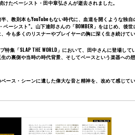
え続けたベーシスト・田中章弘さんが逝去されました。
前半、教則本もYouTubeもない時代に、血道を開くような独
ベーシスト”。山下達郎さんの「BOMBER」をはじめ、後世
は、今も多くのリスナーやプレイヤーの胸に深く生き続けて
特集「SLAP THE WORLD」において、田中さんに登場して
誕生の裏側や当時の時代背景、そしてベースという楽器への
のベース・シーンに遺した偉大な音と精神を、改めて感じて