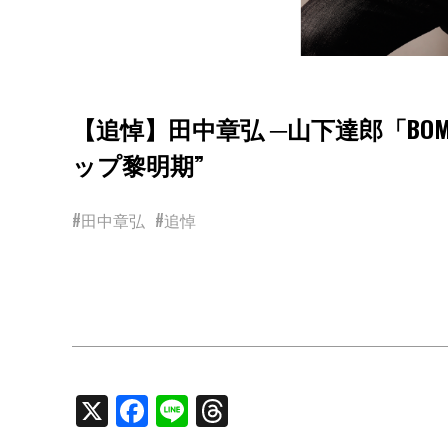
【追悼】田中章弘 ─山下達郎「BO
ップ黎明期”
#田中章弘
#追悼
X
Facebook
Line
Threads