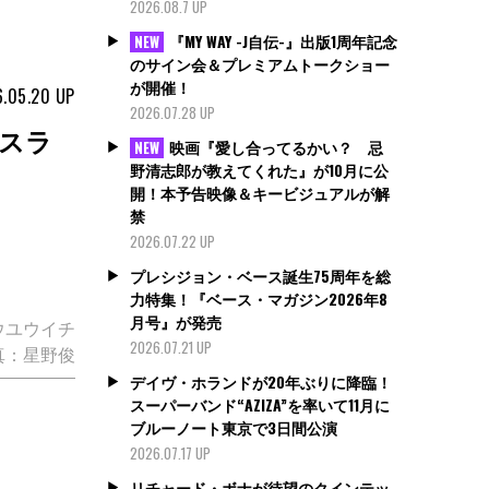
2026.08.7 UP
『MY WAY -J自伝-』出版1周年記念
NEW
のサイン会＆プレミアムトークショー
が開催！
.05.20
UP
2026.07.28 UP
“スラ
映画『愛し合ってるかい？ 忌
NEW
野清志郎が教えてくれた』が10月に公
開！本予告映像＆キービジュアルが解
禁
2026.07.22 UP
プレシジョン・ベース誕生75周年を総
力特集！『ベース・マガジン2026年8
月号』が発売
ウユウイチ
2026.07.21 UP
真：星野俊
デイヴ・ホランドが20年ぶりに降臨！
スーパーバンド“AZIZA”を率いて11月に
ブルーノート東京で3日間公演
2026.07.17 UP
リチャード・ボナが待望のクインテッ