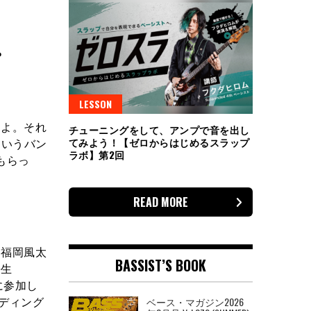
。
LESSON
よ。それ
チューニングをして、アンプで音を出し
というバン
てみよう！【ゼロからはじめるスラップ
ラボ】第2回
もらっ
READ MORE
福岡風太
BASSIST’S BOOK
長生
に参加し
ーディング
ベース・マガジン2026