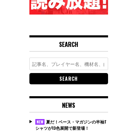
SEARCH
Search
for:
NEWS
夏だ！ベース・マガジンの半袖T
NEW
シャツが13色展開で新登場！