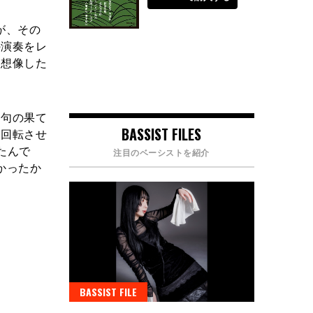
が、その
の演奏をレ
と想像した
句の果て
BASSIST FILES
を回転させ
たんで
注目のベーシストを紹介
かったか
BASSIST FILE