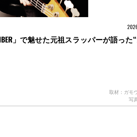
2026
MBER」で魅せた元祖スラッパーが語った
取材：ガモ
写