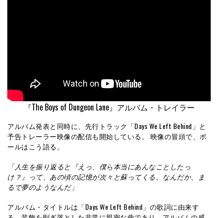
『The Boys of Dungeon Lane』アルバム・トレイラー
アルバム発表と同時に、先行トラック「Days We Left Behind」と
予告トレーラー映像の配信も開始している。 映像の冒頭で、ポ
ールはこう語る。
「人生を振り返ると『えっ、僕ら本当にあんなことしたっ
け？』って、あの頃の記憶が次々と蘇ってくる。なんだか、ま
るで夢のようなんだ」
アルバム・タイトルは「Days We Left Behind」の歌詞に由来す
る。装飾を削ぎ落とした非常に親密な曲であり、アルバムの感