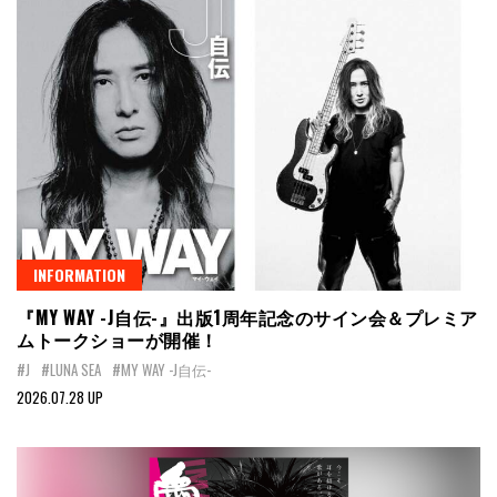
INFORMATION
『MY WAY -J自伝-』出版1周年記念のサイン会＆プレミア
ムトークショーが開催！
#J
#LUNA SEA
#MY WAY -J自伝-
2026.07.28 UP