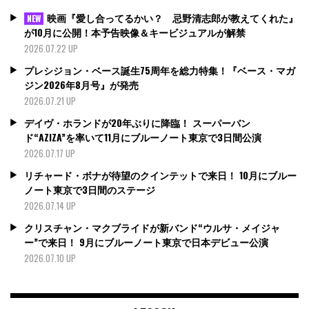
映画『愛し合ってるかい？ 忌野清志郎が教えてくれた』
NEW
が10月に公開！本予告映像＆キービジュアルが解禁
2026.07.22 UP
プレシジョン・ベース誕生75周年を総力特集！『ベース・マガ
ジン2026年8月号』が発売
2026.07.21 UP
デイヴ・ホランドが20年ぶりに降臨！ スーパーバン
ド“AZIZA”を率いて11月にブルーノート東京で3日間公演
2026.07.17 UP
リチャード・ボナが待望のクインテットで来日！ 10月にブルー
ノート東京で3日間のステージ
2026.07.14 UP
クリスチャン・マクブライドが新バンド“ウルサ・メイジャ
ー”で来日！ 9月にブルーノート東京で日本デビュー公演
2026.07.10 UP