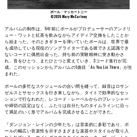
ポール・マッカートニー
©︎2026 Mary McCartney
アルバムの制作は、5年前にポールがプロデューサーのアンドリ
ュー・ワットと紅茶を飲みながらアイディア交換をしたことか
ら始まった。そのときギターを弾いていたポールは、世界で最
も成功している現役のソングライターである彼でさえ認識でき
ないコードに偶然出会った。持ち前の実験精神に突き動かさ
れ、音をひとつ、またひとつと変えていき、3コード進行が完
成。このセッションからアルバムの1曲目「As You Lie There」が生
まれた。
ポールの多忙なスケジュールの合い間を縫って、録音はロサン
ゼルスとサセックスを行き来しながら、タイトで効率的なセッ
ションで行なわれた。レコード・レーベルからのプレッシャー
や締切の設定はなく、ふたりは自分たちのタイムラインに沿っ
て満足のいく形でアルバムを完成させることができた。
『ダンジョン・レインの少年たち』は音楽的に多彩であり、ポ
ールの幅広い音楽性を示すさまざまな楽器やスタイルが取り入
れられている。ウイングスのスタイルのロック、ザ・ビートル