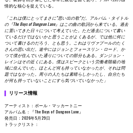
情的な核心を捉えている。
「これは僕にとってまさに”思い出の歌”だ。アルバム・タイトル
の『The Boys of Dungeon Lane』はこの曲の歌詞から来ている。過去
に置いてきた日々について考えていた。ただ過去について書い
ているだけではないかと思うことがよくあるが、では他に何に
ついて書けるのだろう、とも思う。これはリヴァプールのたく
さんの思い出だ。途中にはジョンとフォースリン・ロード、か
つて僕が住んでいた通りについての部分もある。ダンジョン・
レインはその近くにある。僕はスピークという労働者階級の地
域に住んでいた。ほとんど何も持っていなかったが、それは問
題ではなかった。周りの人たちは素晴らしかったし、自分たち
が何も持っていないことにすら気づいていなかった」
リリース情報
アーティスト：ポール・マッカートニー
アルバム名：『The Boys of Dungeon Lane』
発売日：2026年5月29日
トラックリスト：