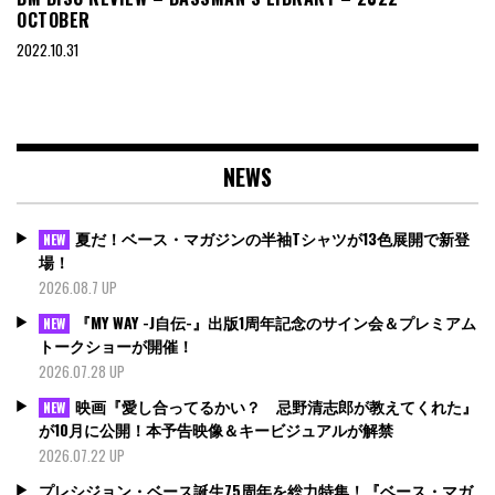
OCTOBER
2022.10.31
NEWS
夏だ！ベース・マガジンの半袖Tシャツが13色展開で新登
NEW
場！
2026.08.7 UP
『MY WAY -J自伝-』出版1周年記念のサイン会＆プレミアム
NEW
トークショーが開催！
2026.07.28 UP
映画『愛し合ってるかい？ 忌野清志郎が教えてくれた』
NEW
が10月に公開！本予告映像＆キービジュアルが解禁
2026.07.22 UP
プレシジョン・ベース誕生75周年を総力特集！『ベース・マガ