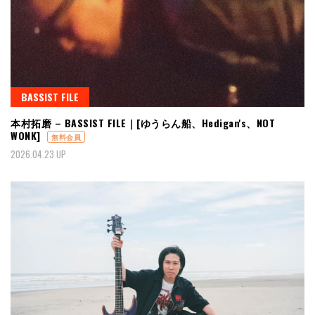
BASSIST FILE
本村拓磨 – BASSIST FILE｜[ゆうらん船、Hedigan's、NOT
WONK]
無料会員
2026.04.23 UP