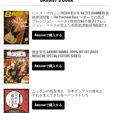
ベース・マガジン2026年8月号 Vol.372 (SUMMER) 表
紙巻頭特集：The Precision Bass 〜 すべての原点、
プレシジョン・ベース / 特別付録小冊子[プレシ
ジョン・ベースが支えた名曲楽譜集(全6曲)]付き
Amazonで購入する
難波章浩 AKIHIRO NAMBA -100% MY LIFE (BASS
MAGAZINE SPECIAL FEATURE SERIES)
Amazonで購入する
ニッポンの低音名人 日本ポップスの進化と、
それを支えてきた名ベーシストたち
Amazonで購入する