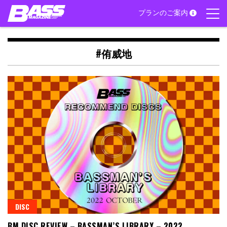
Skip
プランのご案内
to
content
#侑威地
DISC
BM DISC REVIEW – BASSMAN’S LIBRARY – 2022