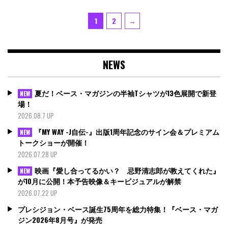
投
Page
Page
1
2
→
稿
の
ペ
NEWS
ー
ジ
送
夏だ！ベース・マガジンの半袖Tシャツが13色展開で新登
NEW
り
場！
2026.08.7 UP
『MY WAY -J自伝-』出版1周年記念のサイン会＆プレミアム
NEW
トークショーが開催！
2026.07.28 UP
映画『愛し合ってるかい？ 忌野清志郎が教えてくれた』
NEW
が10月に公開！本予告映像＆キービジュアルが解禁
2026.07.22 UP
プレシジョン・ベース誕生75周年を総力特集！『ベース・マガ
ジン2026年8月号』が発売