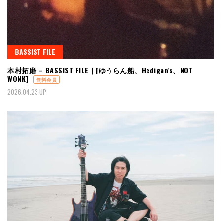
BASSIST FILE
本村拓磨 – BASSIST FILE｜[ゆうらん船、Hedigan's、NOT
WONK]
無料会員
2026.04.23 UP