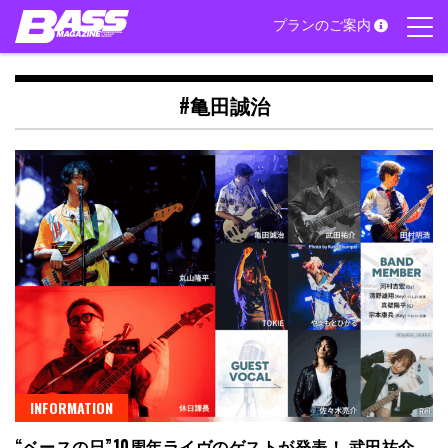
Skip
プランのご案内
to
content
#亀田誠治
INFORMATION
“ベースの日”10周年ライヴのゲストが発表！ 武田祐介、