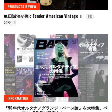
PRODUCTS REVIEW
亀田誠治が弾くFender American Vintage Ⅱ
PR
2022.11.11
INFORMATION
『90年代オルタナ／グランジ・ベース論』を大特集。ベ