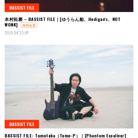
BASSIST FILE
本村拓磨 – BASSIST FILE｜[ゆうらん船、Hedigan's、NOT
WONK]
無料会員
2026.04.23 UP
BASSIST FILE
BASSIST FILE- Tomotaka（Tomo-P）｜[Phantom Excaliver]