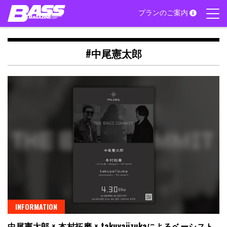
Skip
プランのご案内
to
content
#中尾憲太郎
INFORMATION
中尾憲太郎 × 本村拓磨 × takuyaiizukaによるベーシスト