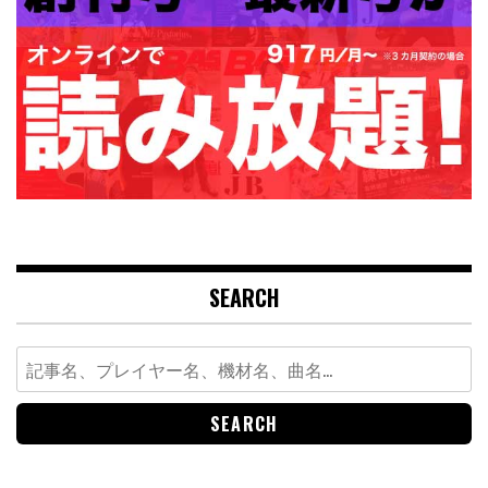
SEARCH
Search
for: