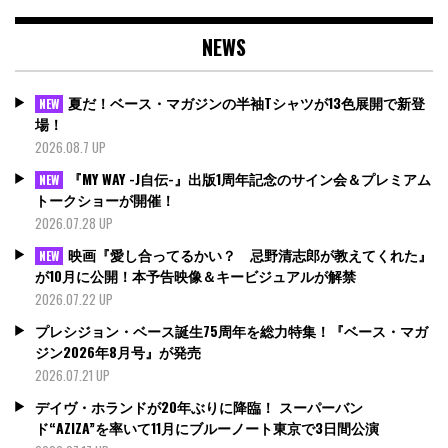
の
ペ
NEWS
ー
ジ
送
夏だ！ベース・マガジンの半袖Tシャツが13色展開で新登
NEW
り
場！
2026.08.7 UP
『MY WAY -J自伝-』出版1周年記念のサイン会＆プレミアム
NEW
トークショーが開催！
2026.07.28 UP
映画『愛し合ってるかい？ 忌野清志郎が教えてくれた』
NEW
が10月に公開！本予告映像＆キービジュアルが解禁
2026.07.22 UP
プレシジョン・ベース誕生75周年を総力特集！『ベース・マガ
ジン2026年8月号』が発売
2026.07.21 UP
デイヴ・ホランドが20年ぶりに降臨！ スーパーバン
ド“AZIZA”を率いて11月にブルーノート東京で3日間公演