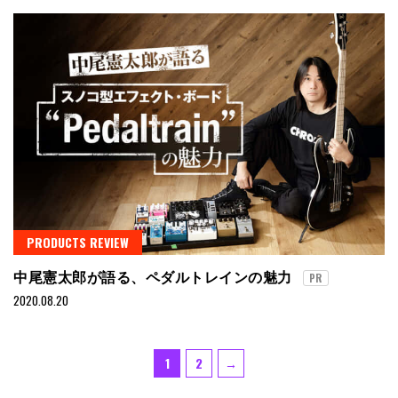
PRODUCTS REVIEW
中尾憲太郎が語る、ペダルトレインの魅力
PR
2020.08.20
投
Page
Page
1
2
→
稿