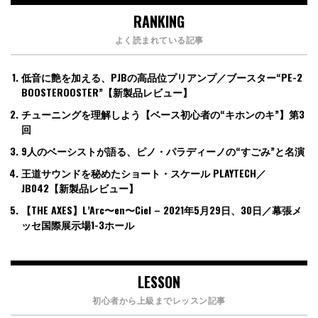
RANKING
よく読まれている記事
低音に艶を加える、PJBの高品位プリアンプ／ブースター“PE-2
BOOSTEROOSTER”【新製品レビュー】
チューニングを理解しよう【ベース初心者の“キホンのキ”】第3
回
9人のベーシストが語る、ピノ・パラディーノの“すごみ”と名演
王道サウンドを秘めたショート・スケール PLAYTECH／
JB042【新製品レビュー】
【THE AXES】L’Arc〜en〜Ciel – 2021年5月29日、30日／幕張メ
ッセ国際展示場1-3ホール
LESSON
初心者から上級までレッスン記事