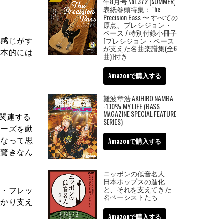
年8月号 Vol.372 (SUMMER)
表紙巻頭特集：The
Precision Bass 〜 すべての
原点、プレシジョン・
ベース / 特別付録小冊子
る感じがす
[プレシジョン・ベース
が支えた名曲楽譜集(全6
基本的には
曲)]付き
Amazonで購入する
難波章浩 AKIHIRO NAMBA
-100% MY LIFE (BASS
MAGAZINE SPECIAL FEATURE
関連する
SERIES)
レーズを動
かなって思
Amazonで購入する
て驚きなん
ニッポンの低音名人
日本ポップスの進化
イ・フレッ
と、それを支えてきた
名ベーシストたち
っかり支え
Amazonで購入する