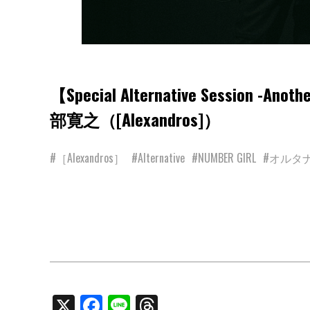
【Special Alternative Sessio
部寛之（[Alexandros]）
#［Alexandros］
#Alternative
#NUMBER GIRL
#オルタ
X
Facebook
Line
Threads