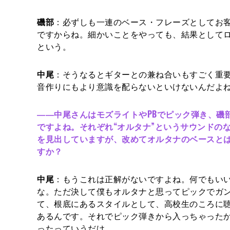
磯部
：必ずしも一連のベース・フレーズとしてお
ですからね。細かいことをやっても、結果として
という。
中尾
：そうなるとギターとの兼ね合いもすごく重
音作りにもより意識を配らないといけないんだよ
――中尾さんはモズライトやPBでピック弾き、磯
ですよね。それぞれ“オルタナ”というサウンドの
を見出していますが、改めてオルタナのベースと
すか？
中尾
：もうこれは正解がないですよね。何でもい
な。ただ決して僕もオルタナと思ってピックでガ
て、根底にあるスタイルとして、高校生のころに聴
あるんです。それでピック弾きから入っちゃった
ったっていうだけ。