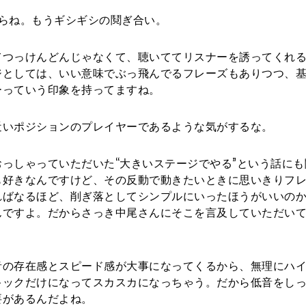
らね。もうギシギシの鬩ぎ合い。
てつっけんどんじゃなくて、聴いててリスナーを誘ってくれ
ジとしては、いい意味でぶっ飛んでるフレーズもありつつ、
ーっていう印象を持ってますね。
近いポジションのプレイヤーであるような気がするな。
っしゃっていただいた“大きいステージでやる”という話にも
も好きなんですけど、その反動で動きたいときに思いきりフ
ればなるほど、削ぎ落としてシンプルにいったほうがいいの
んですよ。だからさっき中尾さんにそこを言及していただい
音の存在感とスピード感が大事になってくるから、無理にハ
キックだけになってスカスカになっちゃう。だから低音をし
要があるんだよね。