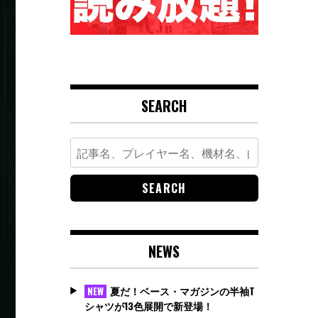
SEARCH
Search
for:
NEWS
夏だ！ベース・マガジンの半袖T
NEW
シャツが13色展開で新登場！