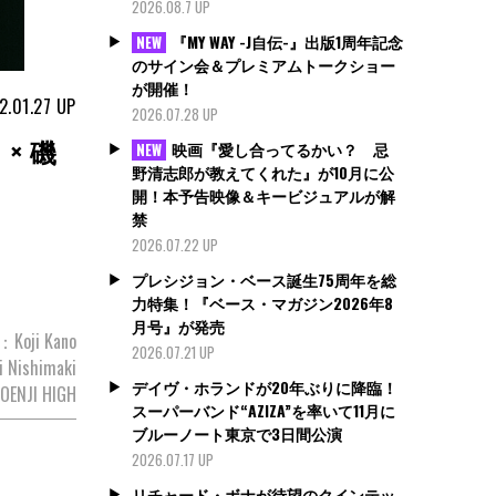
2026.08.7 UP
『MY WAY -J自伝-』出版1周年記念
NEW
のサイン会＆プレミアムトークショー
が開催！
2.01.27
UP
2026.07.28 UP
）× 磯
映画『愛し合ってるかい？ 忌
NEW
野清志郎が教えてくれた』が10月に公
開！本予告映像＆キービジュアルが解
禁
2026.07.22 UP
プレシジョン・ベース誕生75周年を総
力特集！『ベース・マガジン2026年8
月号』が発売
w：Koji Kano
2026.07.21 UP
 Nishimaki
デイヴ・ホランドが20年ぶりに降臨！
OENJI HIGH
スーパーバンド“AZIZA”を率いて11月に
ブルーノート東京で3日間公演
2026.07.17 UP
リチャード・ボナが待望のクインテッ