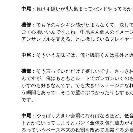
中尾
：負けず嫌いが4人集まってバンドやってるか
磯部
：でもそのギシギシ感がたまらなくて。決し
ごく心地いいんですよね。中尾さん個人のイメー
アンサンブルを支えることに徹しているプレイヤ
中尾
：そういう意味では、僕と磯部くんは意外と
磯部
：そう言っていただけて嬉しいです。さっきお
んですが、俺はもともとルートでガシガシいくの
かすのも好きなんです。でも大きいステージにな
う瞬間もあって、そこで壁にぶつかったりもする
です。
中尾
：やっぱり大きい会場になればなるほど、低
トとかにいってしまうとバンド全体を包む迫力が
るっていうベース本来の役割を改めて意識する必