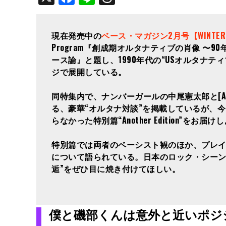
現在発売中の
ベース・マガジン2月号【WINTE
Program『創成期オルタナティブの肖像 〜
ース論』と題し、1990年代の“USオルタナテ
ジで展開している。
同特集内で、ナンバーガールの中尾憲太郎と[Alex
る、豪華“オルタナ対談”を掲載しているが、今回
らなかった特別篇“Another Edition”をお届け
特別篇では両者のベーシスト観のほか、プレ
について語られている。日本のロック・シーン
逅”をぜひ目に焼き付けてほしい。
僕と磯部くんは意外と近いポジ