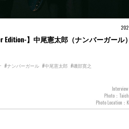
202
n -Another Edition-】中尾憲太郎（ナンバーガール
ナ
#ナンバーガール
#中尾憲太郎
#磯部寛之
Intervie
Photo：Taichi
Photo Location：K