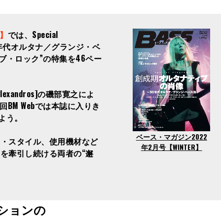
R】
では、Special
90年代オルタナ／グランジ・ベ
ィブ・ロック”の特集を46ペー
andros]の磯部寛之によ
BM Webでは本誌に入りき
しよう。
ベース・マガジン2022
イ・スタイル、使用機材など
年2月号【WINTER】
を牽引し続ける両者の“邂
ションの