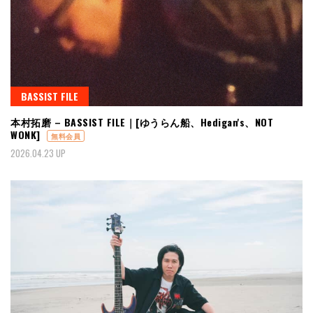
BASSIST FILE
本村拓磨 – BASSIST FILE｜[ゆうらん船、Hedigan's、NOT
WONK]
無料会員
2026.04.23 UP