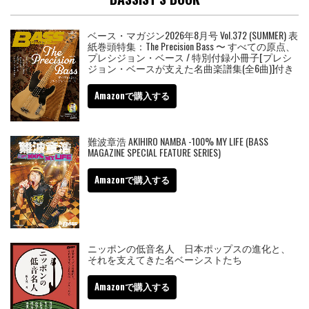
ベース・マガジン2026年8月号 Vol.372 (SUMMER) 表
紙巻頭特集：The Precision Bass 〜 すべての原点、
プレシジョン・ベース / 特別付録小冊子[プレシ
ジョン・ベースが支えた名曲楽譜集(全6曲)]付き
Amazonで購入する
難波章浩 AKIHIRO NAMBA -100% MY LIFE (BASS
MAGAZINE SPECIAL FEATURE SERIES)
Amazonで購入する
ニッポンの低音名人 日本ポップスの進化と、
それを支えてきた名ベーシストたち
Amazonで購入する