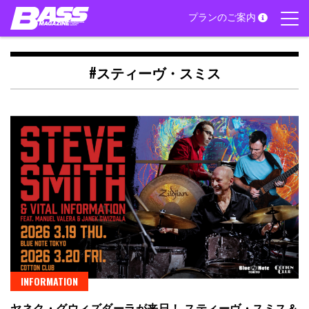
Skip
プランのご案内
to
content
#スティーヴ・スミス
INFORMATION
ヤネク・グウィズダーラが来日！ スティーヴ・スミス＆