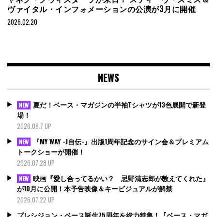
ヴァイタル・インフォメーションの公演が3月に開催
2026.02.20
NEWS
夏だ！ベース・マガジンの半袖Tシャツが13色展開で新登
NEW
場！
2026.08.7 UP
『MY WAY -J自伝-』出版1周年記念のサイン会＆プレミアム
NEW
トークショーが開催！
2026.07.28 UP
映画『愛し合ってるかい？ 忌野清志郎が教えてくれた』
NEW
が10月に公開！本予告映像＆キービジュアルが解禁
2026.07.22 UP
プレシジョン・ベース誕生75周年を総力特集！『ベース・マガ