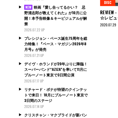
DISC
映画『愛し合ってるかい？ 忌
NEW
REVIE
野清志郎が教えてくれた』が10月に公
☆レビ
開！本予告映像＆キービジュアルが解
禁
2020.07.29
2026.07.22 UP
プレシジョン・ベース誕生75周年を総
力特集！『ベース・マガジン2026年8
月号』が発売
2026.07.21 UP
デイヴ・ホランドが20年ぶりに降臨！
スーパーバンド“AZIZA”を率いて11月に
ブルーノート東京で3日間公演
2026.07.17 UP
リチャード・ボナが待望のクインテッ
トで来日！ 10月にブルーノート東京で
3日間のステージ
2026.07.14 UP
クリスチャン・マクブライドが新バン