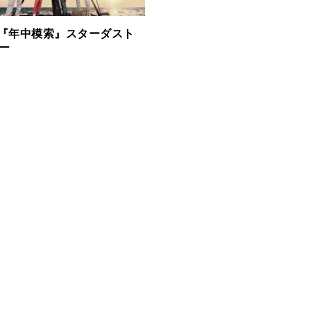
W -『年中模索』スターダスト
ュー