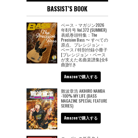
BASSIST’S BOOK
ベース・マガジン2026
年8月号 Vol.372 (SUMMER)
表紙巻頭特集：The
Precision Bass 〜 すべての
原点、プレシジョン・
ベース / 特別付録小冊子
[プレシジョン・ベース
が支えた名曲楽譜集(全6
曲)]付き
Amazonで購入する
難波章浩 AKIHIRO NAMBA
-100% MY LIFE (BASS
MAGAZINE SPECIAL FEATURE
SERIES)
Amazonで購入する