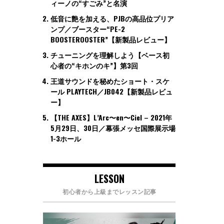
ィーノの“すごみ”と名演
低音に艶を加える、PJBの高品位プリア
ンプ／ブースター“PE-2
BOOSTEROOSTER”【新製品レビュー】
チューニングを理解しよう【ベース初
心者の“キホンのキ”】第3回
王道サウンドを秘めたショート・スケ
ール PLAYTECH／JB042【新製品レビュ
ー】
【THE AXES】L’Arc〜en〜Ciel – 2021年
5月29日、30日／幕張メッセ国際展示場
1-3ホール
LESSON
初心者から上級までレッスン記事