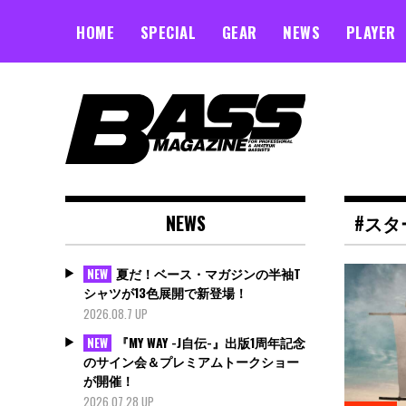
Skip
to
HOME
SPECIAL
GEAR
NEWS
PLAYER
content
NEWS
#ス
夏だ！ベース・マガジンの半袖T
NEW
シャツが13色展開で新登場！
2026.08.7 UP
『MY WAY -J自伝-』出版1周年記念
NEW
のサイン会＆プレミアムトークショー
が開催！
2026.07.28 UP