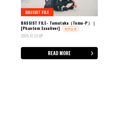
BASSIST FILE
BASSIST FILE- Tomotaka（Tomo-P）｜
[Phantom Excaliver]
無料会員
2025.12.23 UP
READ MORE