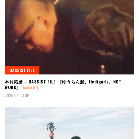
BASSIST FILE
本村拓磨 – BASSIST FILE｜[ゆうらん船、Hedigan's、NOT
WONK]
無料会員
2026.04.23 UP