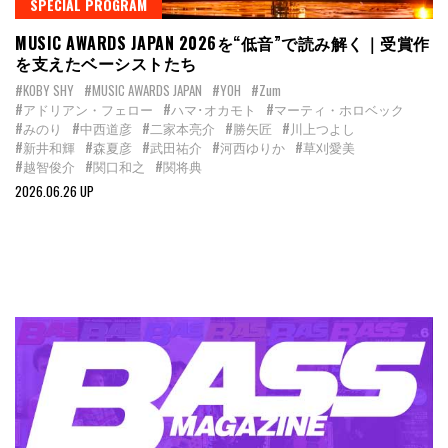
SPECIAL PROGRAM
MUSIC AWARDS JAPAN 2026を“低音”で読み解く｜受賞作
を支えたベーシストたち
#KOBY SHY
#MUSIC AWARDS JAPAN
#YOH
#Zum
#アドリアン・フェロー
#ハマ･オカモト
#マーティ・ホロベック
#みのり
#中西道彦
#二家本亮介
#勝矢匠
#川上つよし
#新井和輝
#森夏彦
#武田祐介
#河西ゆりか
#草刈愛美
#越智俊介
#関口和之
#関将典
2026.06.26 UP