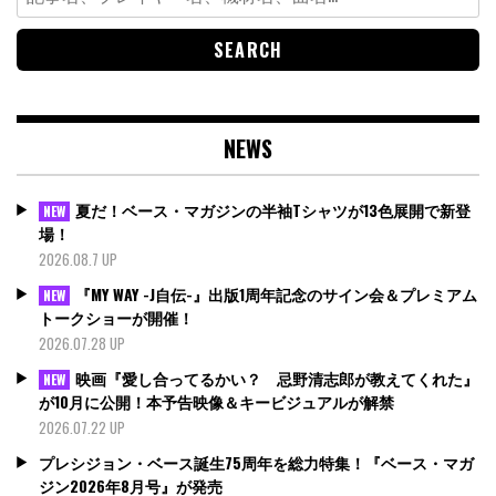
for:
NEWS
夏だ！ベース・マガジンの半袖Tシャツが13色展開で新登
NEW
場！
2026.08.7 UP
『MY WAY -J自伝-』出版1周年記念のサイン会＆プレミアム
NEW
トークショーが開催！
2026.07.28 UP
映画『愛し合ってるかい？ 忌野清志郎が教えてくれた』
NEW
が10月に公開！本予告映像＆キービジュアルが解禁
2026.07.22 UP
プレシジョン・ベース誕生75周年を総力特集！『ベース・マガ
ジン2026年8月号』が発売