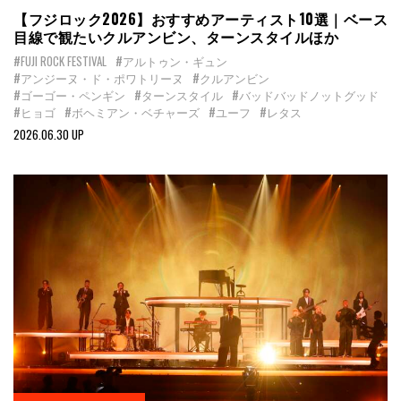
【フジロック2026】おすすめアーティスト10選｜ベース
目線で観たいクルアンビン、ターンスタイルほか
#FUJI ROCK FESTIVAL
#アルトゥン・ギュン
#アンジーヌ・ド・ポワトリーヌ
#クルアンビン
#ゴーゴー・ペンギン
#ターンスタイル
#バッドバッドノットグッド
#ヒョゴ
#ボヘミアン・ベチャーズ
#ユーフ
#レタス
2026.06.30 UP