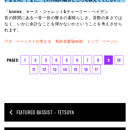
「Jasmine」キース・ジャレット&チャーリー・ヘイデン
音の隙間にある一音一音の響きの素晴らしさ。音数の多さでは
なく、いかに余計なことを弾かないかということを考えさせら
れます。
プロ・ベーシストが答える 私的名盤Special トップ・ページへ
PAGES:
1
2
3
4
5
6
7
8
9
10
11
12
13
14
15
16
17
FEATURED BASSIST－TETSUYA