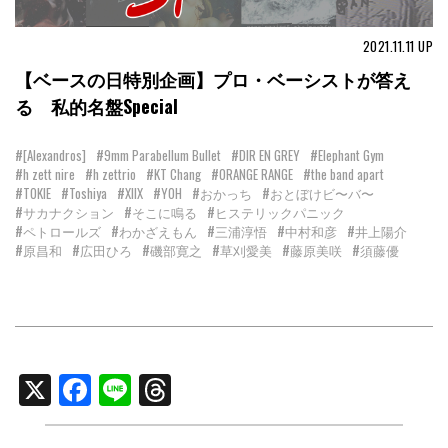
2021.11.11
UP
【ベースの日特別企画】プロ・ベーシストが答え
る 私的名盤Special
#[Alexandros]
#9mm Parabellum Bullet
#DIR EN GREY
#Elephant Gym
#h zett nire
#h zettrio
#KT Chang
#ORANGE RANGE
#the band apart
#TOKIE
#Toshiya
#XIIX
#YOH
#おかっち
#おとぼけビ〜バ〜
#サカナクション
#そこに鳴る
#ヒステリックパニック
#ペトロールズ
#わかざえもん
#三浦淳悟
#中村和彦
#井上陽介
#原昌和
#広田ひろ
#磯部寛之
#草刈愛美
#藤原美咲
#須藤優
X
Facebook
Line
Threads