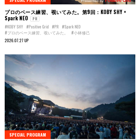
プロのベース練習、覗いてみた。第9回：KOBY SHY ×
Spark NEO
PR
#KOBY SHY
#Positive Grid
#PR
#Spark NEO
#プロのベース練習、覗いてみた。
#小林修己
2026.07.27 UP
SPECIAL PROGRAM