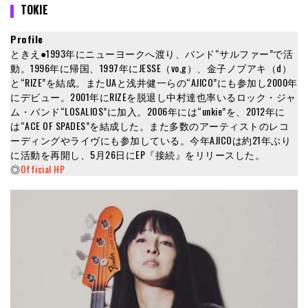
TOKIE
Profile
ときえ●1993年にニューヨークへ渡り、バンド“サルファー”で活
動。1996年に帰国、1997年にJESSE（vo,g）、金子ノブアキ（d）
と“RIZE”を結成。またUAと浅井健一らの“AJICO”にも参加し2000年
にデビュー。2001年にRIZEを脱退し中村達也率いるロック・ジャ
ム・バンド“LOSALIOS”に加入。2006年には“unkie”を、2012年に
は“ACE OF SPADES”を結成した。また多数のアーティストのレコ
ーディングやライヴにも参加している。今年AJICOは約21年ぶり
に活動を再開し、5月26日にEP『接続』をリリースした。
◎
Official HP