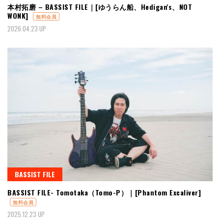
本村拓磨 – BASSIST FILE｜[ゆうらん船、Hedigan's、NOT
WONK]
無料会員
2026.04.23 UP
BASSIST FILE
BASSIST FILE- Tomotaka（Tomo-P）｜[Phantom Excaliver]
無料会員
2025.12.23 UP