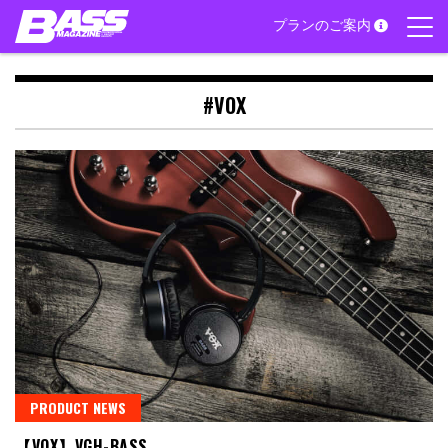
Skip
プランのご案内
to
content
#VOX
PRODUCT NEWS
【VOX】VGH-BASS