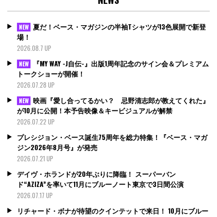
夏だ！ベース・マガジンの半袖Tシャツが13色展開で新登
NEW
場！
2026.08.7 UP
『MY WAY -J自伝-』出版1周年記念のサイン会＆プレミアム
NEW
トークショーが開催！
2026.07.28 UP
映画『愛し合ってるかい？ 忌野清志郎が教えてくれた』
NEW
が10月に公開！本予告映像＆キービジュアルが解禁
2026.07.22 UP
プレシジョン・ベース誕生75周年を総力特集！『ベース・マガ
ジン2026年8月号』が発売
2026.07.21 UP
デイヴ・ホランドが20年ぶりに降臨！ スーパーバン
ド“AZIZA”を率いて11月にブルーノート東京で3日間公演
2026.07.17 UP
リチャード・ボナが待望のクインテットで来日！ 10月にブルー