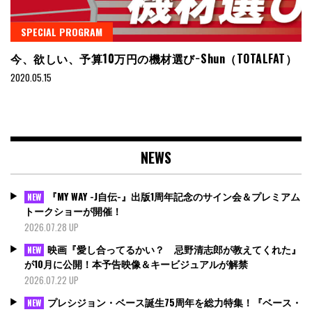
SPECIAL PROGRAM
今、欲しい、予算10万円の機材選び−Shun（TOTALFAT）
2020.05.15
NEWS
『MY WAY -J自伝-』出版1周年記念のサイン会＆プレミアム
NEW
トークショーが開催！
2026.07.28 UP
映画『愛し合ってるかい？ 忌野清志郎が教えてくれた』
NEW
が10月に公開！本予告映像＆キービジュアルが解禁
2026.07.22 UP
プレシジョン・ベース誕生75周年を総力特集！『ベース・
NEW