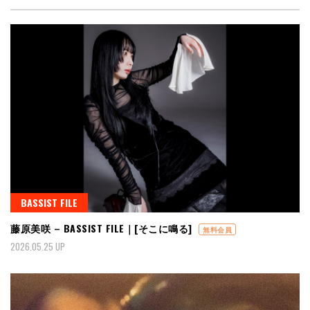
BASSIST FILE
藤原美咲 – BASSIST FILE｜[そこに鳴る]
無料会員
2026.05.25 UP