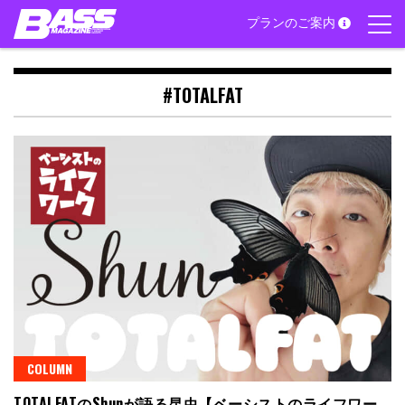
Skip
プランのご案内
to
content
#TOTALFAT
COLUMN
TOTALFATのShunが語る昆虫【ベーシストのライフワー