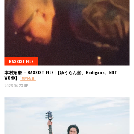
BASSIST FILE
本村拓磨 – BASSIST FILE｜[ゆうらん船、Hedigan's、NOT
WONK]
無料会員
2026.04.23 UP