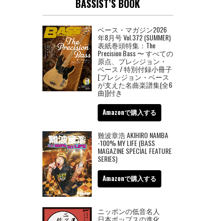
BASSIST’S BOOK
ベース・マガジン2026
年8月号 Vol.372 (SUMMER)
表紙巻頭特集：The
Precision Bass 〜 すべての
原点、プレシジョン・
ベース / 特別付録小冊子
[プレシジョン・ベース
が支えた名曲楽譜集(全6
曲)]付き
Amazonで購入する
難波章浩 AKIHIRO NAMBA
-100% MY LIFE (BASS
MAGAZINE SPECIAL FEATURE
SERIES)
Amazonで購入する
ニッポンの低音名人
日本ポップスの進化