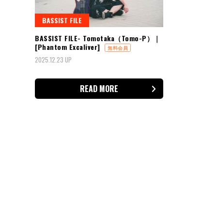
BASSIST FILE
BASSIST FILE- Tomotaka（Tomo-P）｜
[Phantom Excaliver]
無料会員
2025.12.23 UP
READ MORE