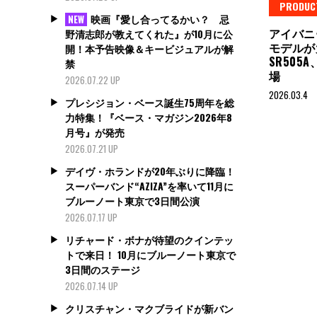
PRODUC
映画『愛し合ってるかい？ 忌
NEW
アイバニ
野清志郎が教えてくれた』が10月に公
モデルが大
開！本予告映像＆キービジュアルが解
SR505A
禁
場
2026.07.22 UP
2026.03.4
プレシジョン・ベース誕生75周年を総
力特集！『ベース・マガジン2026年8
月号』が発売
2026.07.21 UP
デイヴ・ホランドが20年ぶりに降臨！
スーパーバンド“AZIZA”を率いて11月に
ブルーノート東京で3日間公演
2026.07.17 UP
リチャード・ボナが待望のクインテッ
トで来日！ 10月にブルーノート東京で
3日間のステージ
2026.07.14 UP
クリスチャン・マクブライドが新バン