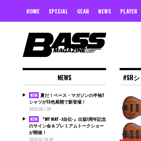
Skip
to
HOME
SPECIAL
GEAR
NEWS
PLAYER
content
NEWS
#SR
夏だ！ベース・マガジンの半袖T
NEW
シャツが13色展開で新登場！
2026.08.7 UP
『MY WAY -J自伝-』出版1周年記念
NEW
のサイン会＆プレミアムトークショー
が開催！
2026.07.28 UP