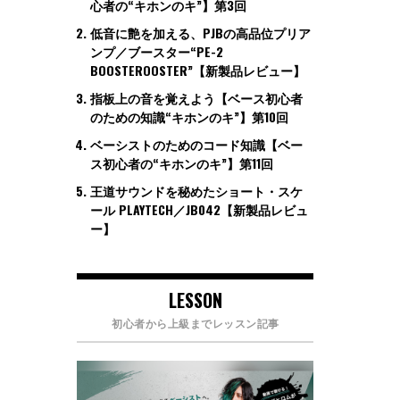
心者の“キホンのキ”】第3回
低音に艶を加える、PJBの高品位プリア
ンプ／ブースター“PE-2
BOOSTEROOSTER”【新製品レビュー】
指板上の音を覚えよう【ベース初心者
のための知識“キホンのキ”】第10回
ベーシストのためのコード知識【ベー
ス初心者の“キホンのキ”】第11回
王道サウンドを秘めたショート・スケ
ール PLAYTECH／JB042【新製品レビュ
ー】
LESSON
初心者から上級までレッスン記事