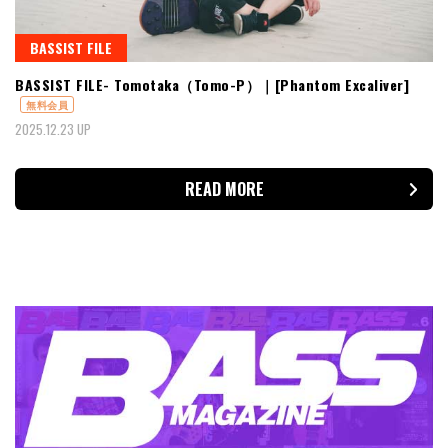
BASSIST FILE
BASSIST FILE- Tomotaka（Tomo-P）｜[Phantom Excaliver]
無料会員
2025.12.23 UP
READ MORE