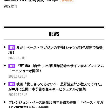
2022.12.19
NEWS
夏だ！ベース・マガジンの半袖Tシャツが13色展開で新登
NEW
場！
2026.08.7 UP
『MY WAY -J自伝-』出版1周年記念のサイン会＆プレミアム
NEW
トークショーが開催！
2026.07.28 UP
映画『愛し合ってるかい？ 忌野清志郎が教えてくれた』
NEW
が10月に公開！本予告映像＆キービジュアルが解禁
2026.07.22 UP
プレシジョン・ベース誕生75周年を総力特集！『ベース・マガ
ジン2026年8月号』が発売