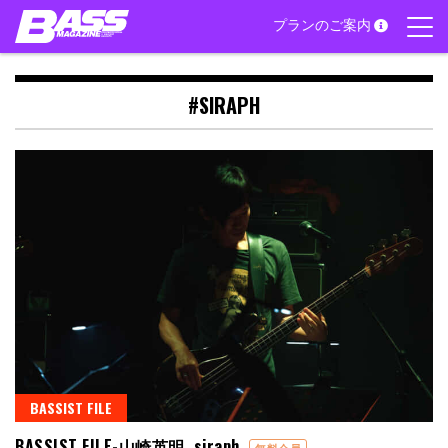
Skip
プランのご案内
to
content
#SIRAPH
BASSIST FILE
BASSIST FILE-山崎英明 siraph
無料会員