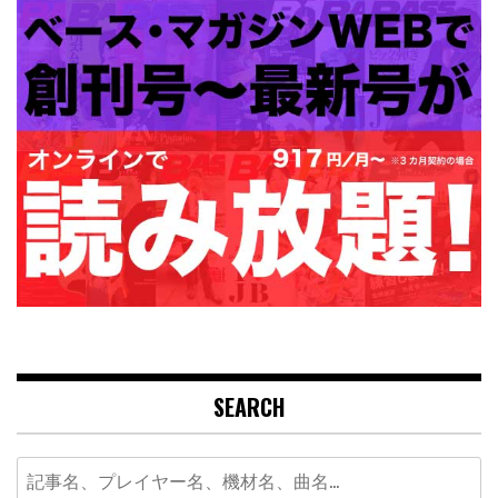
SEARCH
Search
for: