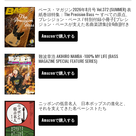
ベース・マガジン2026年8月号 Vol.372 (SUMMER) 表
紙巻頭特集：The Precision Bass 〜 すべての原点、
プレシジョン・ベース / 特別付録小冊子[プレシ
ジョン・ベースが支えた名曲楽譜集(全6曲)]付き
Amazonで購入する
難波章浩 AKIHIRO NAMBA -100% MY LIFE (BASS
MAGAZINE SPECIAL FEATURE SERIES)
Amazonで購入する
ニッポンの低音名人 日本ポップスの進化と、
それを支えてきた名ベーシストたち
Amazonで購入する