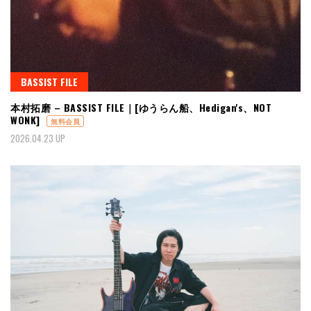
BASSIST FILE
本村拓磨 – BASSIST FILE｜[ゆうらん船、Hedigan's、NOT
WONK]
無料会員
2026.04.23 UP