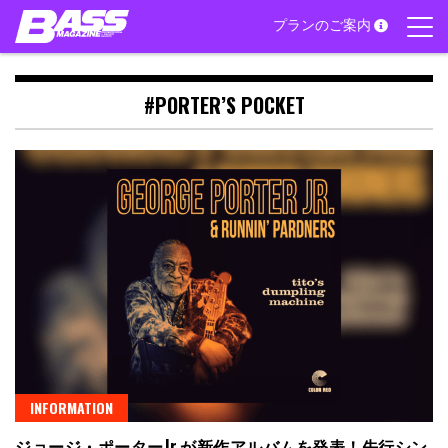
Skip
プランのご案内
to
content
#PORTER’S POCKET
INFORMATION
ジョージ・ポーターJr.が新作アルバムを発表！先行シン