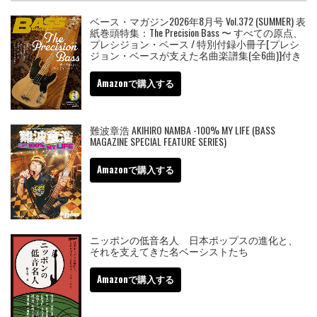
ベース・マガジン2026年8月号 Vol.372 (SUMMER) 表
紙巻頭特集：The Precision Bass 〜 すべての原点、
プレシジョン・ベース / 特別付録小冊子[プレシ
ジョン・ベースが支えた名曲楽譜集(全6曲)]付き
Amazonで購入する
難波章浩 AKIHIRO NAMBA -100% MY LIFE (BASS
MAGAZINE SPECIAL FEATURE SERIES)
Amazonで購入する
ニッポンの低音名人 日本ポップスの進化と、
それを支えてきた名ベーシストたち
Amazonで購入する