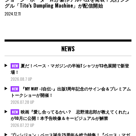
グル「Tito’s Dumpling Machine」が配信開始
2024.12.11
NEWS
夏だ！ベース・マガジンの半袖Tシャツが13色展開で新登
NEW
場！
2026.08.7 UP
『MY WAY -J自伝-』出版1周年記念のサイン会＆プレミアム
NEW
トークショーが開催！
2026.07.28 UP
映画『愛し合ってるかい？ 忌野清志郎が教えてくれた』
NEW
が10月に公開！本予告映像＆キービジュアルが解禁
2026.07.22 UP
プレシジョン・ベース誕生75周年を総力特集！『ベース・マガ