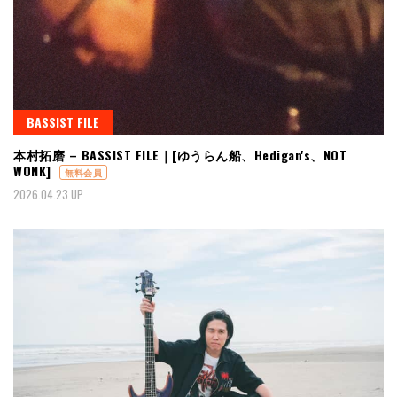
BASSIST FILE
本村拓磨 – BASSIST FILE｜[ゆうらん船、Hedigan's、NOT
WONK]
無料会員
2026.04.23 UP