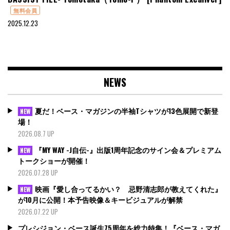
無料会員
2025.12.23
NEWS
夏だ！ベース・マガジンの半袖Tシャツが13色展開で新登
NEW
場！
2026.08.7 UP
『MY WAY -J自伝-』出版1周年記念のサイン会＆プレミアム
NEW
トークショーが開催！
2026.07.28 UP
映画『愛し合ってるかい？ 忌野清志郎が教えてくれた』
NEW
が10月に公開！本予告映像＆キービジュアルが解禁
2026.07.22 UP
プレシジョン・ベース誕生75周年を総力特集！『ベース・マガ