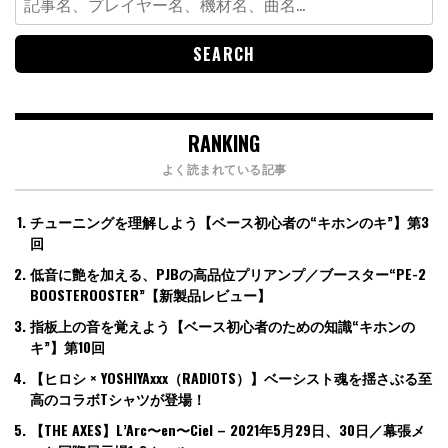
for:
RANKING
よく読まれている記事
チューニングを理解しよう【ベース初心者の“キホンのキ”】第3
回
低音に艶を加える、PJBの高品位プリアンプ／ブースター“PE-2
BOOSTEROOSTER”【新製品レビュー】
指板上の音を覚えよう【ベース初心者のための知識“キホンの
キ”】第10回
【ヒロシ × YOSHIYAxxx（RADIOTS）】ベーシスト魂を揺さぶる至
高のコラボTシャツが登場！
【THE AXES】L’Arc〜en〜Ciel – 2021年5月29日、30日／幕張メ