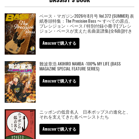
ベース・マガジン2026年8月号 Vol.372 (SUMMER) 表
紙巻頭特集：The Precision Bass 〜 すべての原点、
プレシジョン・ベース / 特別付録小冊子[プレシ
ジョン・ベースが支えた名曲楽譜集(全6曲)]付き
Amazonで購入する
難波章浩 AKIHIRO NAMBA -100% MY LIFE (BASS
MAGAZINE SPECIAL FEATURE SERIES)
Amazonで購入する
ニッポンの低音名人 日本ポップスの進化と、
それを支えてきた名ベーシストたち
Amazonで購入する