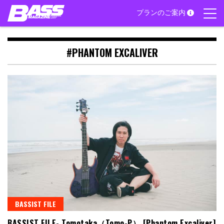
Skip
プランのご案内
to
content
#PHANTOM EXCALIVER
BASSIST FILE
BASSIST FILE- Tomotaka（Tomo-P） [Phantom Excaliver]