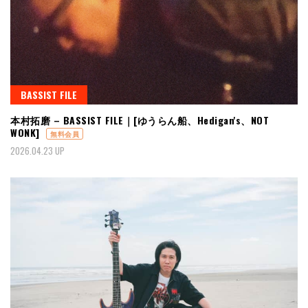
BASSIST FILE
本村拓磨 – BASSIST FILE｜[ゆうらん船、Hedigan's、NOT
WONK]
無料会員
2026.04.23 UP