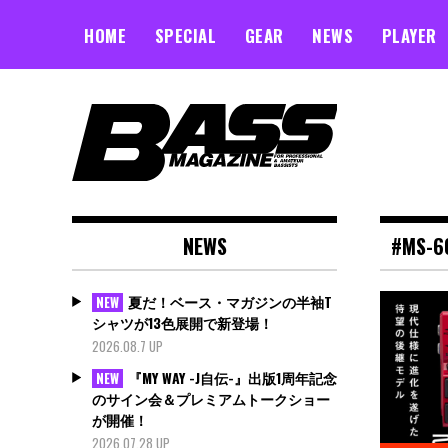
Skip
to
HOME
SPECIAL
GEAR
NEWS
PLAYER
content
NEWS
#MS-6
夏だ！ベース・マガジンの半袖T
NEW
シャツが13色展開で新登場！
2026.08.7 UP
『MY WAY -J自伝-』出版1周年記念
NEW
のサイン会＆プレミアムトークショー
が開催！
2026.07.28 UP