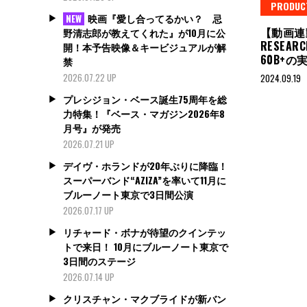
PRODUC
映画『愛し合ってるかい？ 忌
NEW
【動画連動
野清志郎が教えてくれた』が10月に公
RESEAR
開！本予告映像＆キービジュアルが解
60B+の
禁
2026.07.22 UP
2024.09.19
プレシジョン・ベース誕生75周年を総
力特集！『ベース・マガジン2026年8
月号』が発売
2026.07.21 UP
デイヴ・ホランドが20年ぶりに降臨！
スーパーバンド“AZIZA”を率いて11月に
ブルーノート東京で3日間公演
2026.07.17 UP
リチャード・ボナが待望のクインテッ
トで来日！ 10月にブルーノート東京で
3日間のステージ
2026.07.14 UP
クリスチャン・マクブライドが新バン