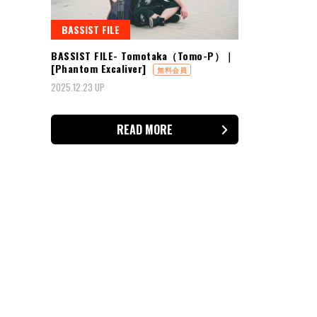
BASSIST FILE
BASSIST FILE- Tomotaka（Tomo-P）｜
[Phantom Excaliver]
無料会員
2025.12.23 UP
READ MORE