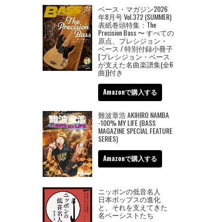
ベース・マガジン2026
年8月号 Vol.372 (SUMMER)
表紙巻頭特集：The
Precision Bass 〜 すべての
原点、プレシジョン・
ベース / 特別付録小冊子
[プレシジョン・ベース
が支えた名曲楽譜集(全6
曲)]付き
Amazonで購入する
難波章浩 AKIHIRO NAMBA
-100% MY LIFE (BASS
MAGAZINE SPECIAL FEATURE
SERIES)
Amazonで購入する
ニッポンの低音名人
日本ポップスの進化
と、それを支えてきた
名ベーシストたち