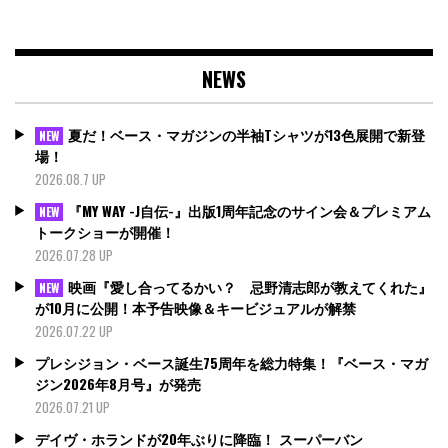
NEWS
夏だ！ベース・マガジンの半袖Tシャツが13色展開で新登
NEW
場！
2026.08.7 UP
『MY WAY -J自伝-』出版1周年記念のサイン会＆プレミアム
NEW
トークショーが開催！
2026.07.28 UP
映画『愛し合ってるかい？ 忌野清志郎が教えてくれた』
NEW
が10月に公開！本予告映像＆キービジュアルが解禁
2026.07.22 UP
プレシジョン・ベース誕生75周年を総力特集！『ベース・マガ
ジン2026年8月号』が発売
2026.07.21 UP
デイヴ・ホランドが20年ぶりに降臨！ スーパーバン