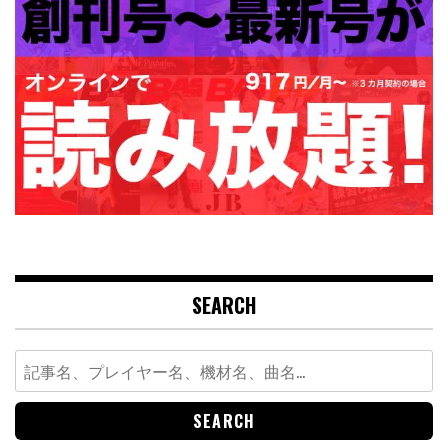
SEARCH
Search
for: