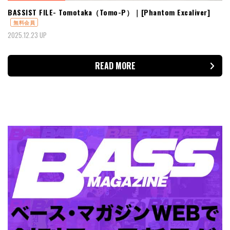
BASSIST FILE- Tomotaka（Tomo-P）｜[Phantom Excaliver]
無料会員
2025.12.23 UP
READ MORE