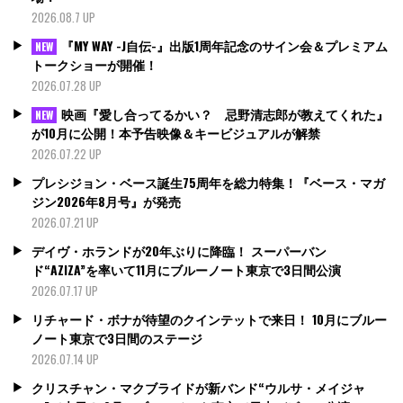
2026.08.7 UP
『MY WAY -J自伝-』出版1周年記念のサイン会＆プレミアム
NEW
トークショーが開催！
2026.07.28 UP
映画『愛し合ってるかい？ 忌野清志郎が教えてくれた』
NEW
が10月に公開！本予告映像＆キービジュアルが解禁
2026.07.22 UP
プレシジョン・ベース誕生75周年を総力特集！『ベース・マガ
ジン2026年8月号』が発売
2026.07.21 UP
デイヴ・ホランドが20年ぶりに降臨！ スーパーバン
ド“AZIZA”を率いて11月にブルーノート東京で3日間公演
2026.07.17 UP
リチャード・ボナが待望のクインテットで来日！ 10月にブルー
ノート東京で3日間のステージ
2026.07.14 UP
クリスチャン・マクブライドが新バンド“ウルサ・メイジャ