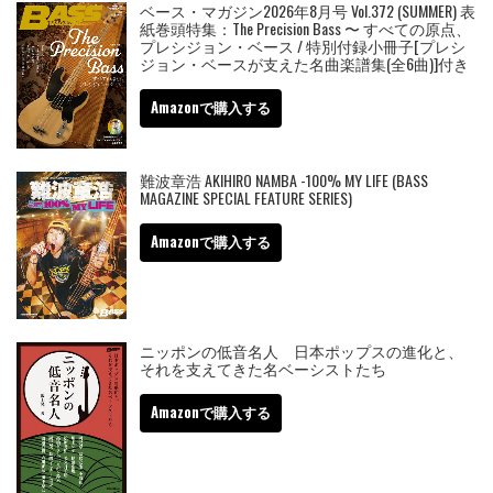
ベース・マガジン2026年8月号 Vol.372 (SUMMER) 表
紙巻頭特集：The Precision Bass 〜 すべての原点、
プレシジョン・ベース / 特別付録小冊子[プレシ
ジョン・ベースが支えた名曲楽譜集(全6曲)]付き
Amazonで購入する
難波章浩 AKIHIRO NAMBA -100% MY LIFE (BASS
MAGAZINE SPECIAL FEATURE SERIES)
Amazonで購入する
ニッポンの低音名人 日本ポップスの進化と、
それを支えてきた名ベーシストたち
Amazonで購入する