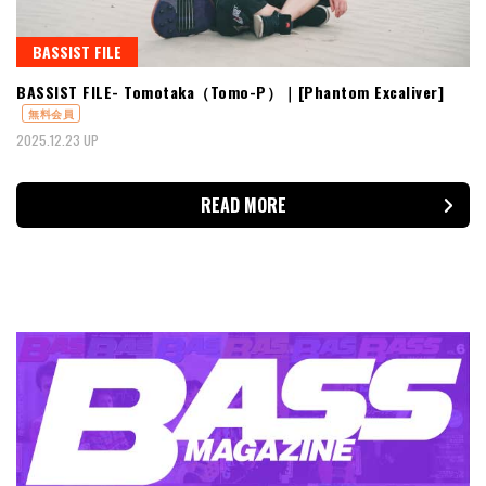
BASSIST FILE
BASSIST FILE- Tomotaka（Tomo-P）｜[Phantom Excaliver]
無料会員
2025.12.23 UP
READ MORE