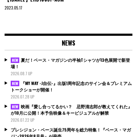
2023.05.17
NEWS
夏だ！ベース・マガジンの半袖Tシャツが13色展開で新登
NEW
場！
2026.08.7 UP
『MY WAY -J自伝-』出版1周年記念のサイン会＆プレミアム
NEW
トークショーが開催！
2026.07.28 UP
映画『愛し合ってるかい？ 忌野清志郎が教えてくれた』
NEW
が10月に公開！本予告映像＆キービジュアルが解禁
2026.07.22 UP
プレシジョン・ベース誕生75周年を総力特集！『ベース・マガ
ジン2026年8月号』が発売