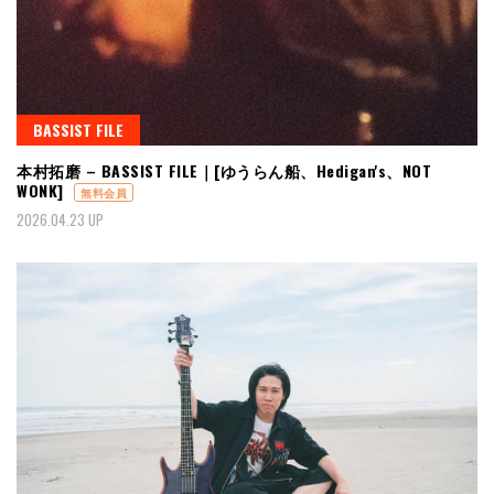
BASSIST FILE
本村拓磨 – BASSIST FILE｜[ゆうらん船、Hedigan's、NOT
WONK]
無料会員
2026.04.23 UP