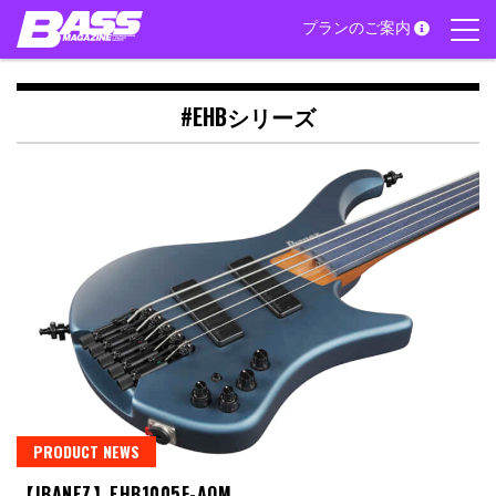
Skip
プランのご案内
to
content
#EHBシリーズ
PRODUCT NEWS
【IBANEZ】EHB1005F-AOM